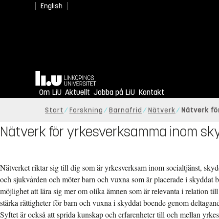
English
Hem
Om LiU
Aktuellt
Jobba på LiU
Kontakt
Start
Forskning
Barnafrid
Nätverk
Nätverk f
Nätverk för yrkesverksamma inom sk
Nätverket riktar sig till dig som är yrkesverksam inom socialtjänst, skyd
och sjukvården och möter barn och vuxna som är placerade i skyddat 
möjlighet att lära sig mer om olika ämnen som är relevanta i relation till
stärka rättigheter för barn och vuxna i skyddat boende genom deltagand
Syftet är också att sprida kunskap och erfarenheter till och mellan yr