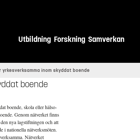
Utbildning
Forskning
Samverkan
ör yrkesverksamma inom skyddat boende
yddat boende
dat boende, skola eller hälso-
boende. Genom nätverket finns
 den nya lagstiftningen och att
e i nationella nätverksmöten.
kesverksamma. Nätverket