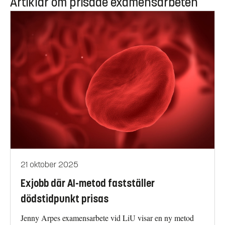
Artiklar om prisade examensarbeten
21 oktober 2025
Exjobb där AI-metod fastställer
dödstidpunkt prisas
Jenny Arpes examensarbete vid LiU visar en ny metod