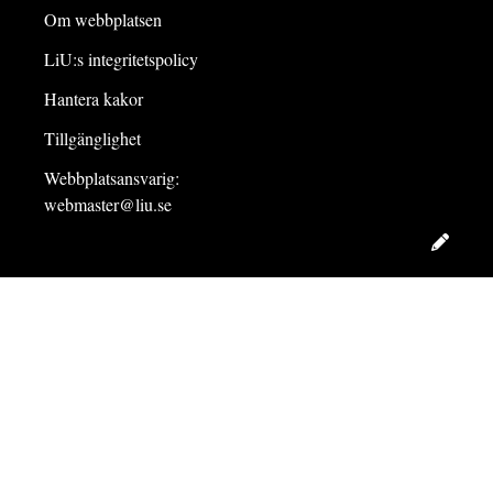
Om webbplatsen
LiU:s integritetspolicy
Hantera kakor
Tillgänglighet
Webbplatsansvarig:
webmaster@liu.se
Redig