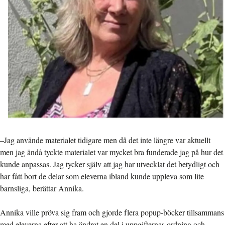
–Jag använde materialet tidigare men då det inte längre var aktuellt
men jag ändå tyckte materialet var mycket bra funderade jag på hur det
kunde anpassas. Jag tycker själv att jag har utvecklat det betydligt och
har fått bort de delar som eleverna ibland kunde uppleva som lite
barnsliga, berättar Annika.
Annika ville pröva sig fram och gjorde flera popup-böcker tillsammans
med eleverna efter att ha ändrat en del i uppgifternas ordning och