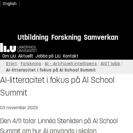
English
Utbildning
Forskning
Samverkan
Hem
Om LiU
Aktuellt
Jobba på LiU
Kontakt
Start
Forskning
AI - Artificiell intelligens
AIST labb
AI-litteracitet i fokus på AI School Summit
AI-litteracitet i fokus på AI School
Summit
03 november 2025
Den 4/11 talar Linnéa Stenliden på AI School
Summit om hur AI används i skolan.