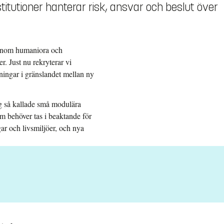
stitutioner hanterar risk, ansvar och beslut över
e inom humaniora och
r. Just nu rekryterar vi
lningar i gränslandet mellan ny
g så kallade små modulära
om behöver tas i beaktande för
ar och livsmiljöer, och nya