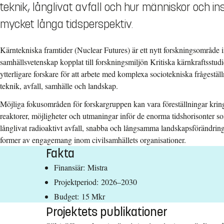
teknik, långlivat avfall och hur människor och in
mycket långa tidsperspektiv.
Kärntekniska framtider (Nuclear Futures) är ett nytt forskningsområd
samhällsvetenskap kopplat till forskningsmiljön Kritiska kärnkraftsstudie
ytterligare forskare för att arbete med komplexa sociotekniska frågestäl
teknik, avfall, samhälle och landskap.
Möjliga fokusområden för forskargruppen kan vara föreställningar krin
reaktorer, möjligheter och utmaningar inför de enorma tidshorisonter s
långlivat radioaktivt avfall, snabba och långsamma landskapsförändring
former av engagemang inom civilsamhällets organisationer.
Fakta
Finansiär: Mistra
Projektperiod: 2026–2030
Budget: 15 Mkr
Projektets publikationer