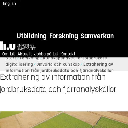
English
Utbildning
Forskning
Samverkan
Hem
Om LiU
Aktuellt
Jobba på LiU
Kontakt
Start
Forskning
Kunskapsnavet för jordbrukets
digitalisering
Omvärld och kunskap
Extrahering av
information från jordbruksdata och fjärranalyskällor
Extrahering av information från
jordbruksdata och fjärranalyskällor