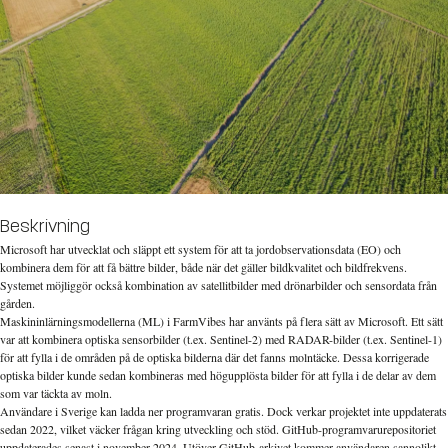
Beskrivning
Microsoft har utvecklat och släppt ett system för att ta jordobservationsdata (EO) och
kombinera dem för att få bättre bilder, både när det gäller bildkvalitet och bildfrekvens.
Systemet möjliggör också kombination av satellitbilder med drönarbilder och sensordata från
gården.
Maskininlärningsmodellerna (ML) i FarmVibes har använts på flera sätt av Microsoft. Ett sätt
var att kombinera optiska sensorbilder (t.ex. Sentinel-2) med RADAR-bilder (t.ex. Sentinel-1)
för att fylla i de områden på de optiska bilderna där det fanns molntäcke. Dessa korrigerade
optiska bilder kunde sedan kombineras med högupplösta bilder för att fylla i de delar av dem
som var täckta av moln.
Användare i Sverige kan ladda ner programvaran gratis. Dock verkar projektet inte uppdaterats
sedan 2022, vilket väcker frågan kring utveckling och stöd. GitHub-programvarurepositoriet
uppdaterades senast i november 2024. Utöver GitHub-arkivet kommer användaren sannolikt