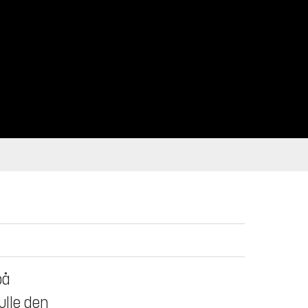
på
ulle den