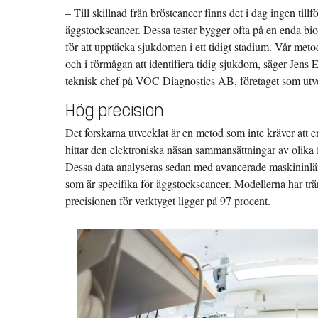
– Till skillnad från bröstcancer finns det i dag ingen tillfö
äggstockscancer. Dessa tester bygger ofta på en enda b
för att upptäcka sjukdomen i ett tidigt stadium. Vår metod
och i förmågan att identifiera tidig sjukdom, säger Jens 
teknisk chef på VOC Diagnostics AB, företaget som utve
Hög precision
Det forskarna utvecklat är en metod som inte kräver att en 
hittar den elektroniska näsan sammansättningar av olika
Dessa data analyseras sedan med avancerade maskininlärn
som är specifika för äggstockscancer. Modellerna har tr
precisionen för verktyget ligger på 97 procent.