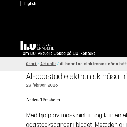
English
Hem
Om LiU
Aktuellt
Jobba på LiU
Kontakt
Start
Aktuellt
AI-boostad elektronisk näsa hi
AI-boostad elektronisk näsa h
23 februari 2026
Anders Törneholm
Med hjälp av maskininlärning kan en ele
äggstockscancer i blodet. Metoden är 