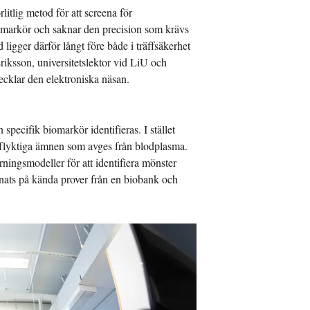
rlitlig metod för att screena för
iomarkör och saknar den precision som krävs
 ligger därför långt före både i träffsäkerhet
Eriksson, universitetslektor vid LiU och
cklar den elektroniska näsan.
specifik biomarkör identifieras. I stället
 flyktiga ämnen som avges från blodplasma.
ingsmodeller för att identifiera mönster
änats på kända prover från en biobank och