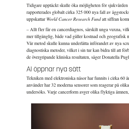
Tidigare upptäckt skulle öka möjligheten för sjukvården a
rapporterades globalt cirka 325 000 nya fall av äggstoc
uppskattar
World Cancer Research Fund
att siffran komm
– Allt fler får en cancerdiagnos, särskilt unga vuxna, v
mer tillgänglig, både vad gäller kostnad och geografisk nä
Vår metod skulle kunna underlätta införandet av nya scr
diagnostiska metoder, vilket i sin tur kan bidra till att f
de övergripande kliniska resultaten, säger Donatella Pugli
AI öppnar nya sätt
Tekniken med elektroniska näsor har funnits i cirka 60 
använder har 32 moderna sensorer som reagerar på olika
undersöks. Varje cancerform avger olika flyktiga ämnen, 