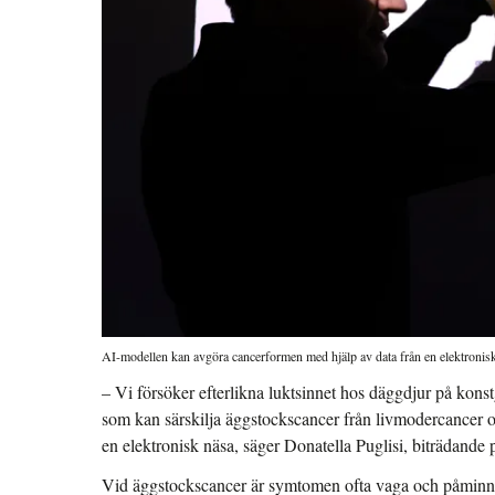
AI-modellen kan avgöra cancerformen med hjälp av data från en elektronisk
– Vi försöker efterlikna luktsinnet hos däggdjur på konst
som kan särskilja äggstockscancer från livmodercancer o
en elektronisk näsa, säger Donatella Puglisi, biträdande 
Vid äggstockscancer är symtomen ofta vaga och påminn