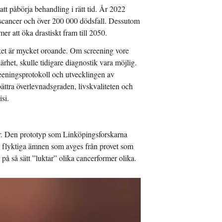
tt påbörja behandling i rätt tid. År 2022
kscancer och över 200 000 dödsfall. Dessutom
er att öka drastiskt fram till 2050.
ilket är mycket oroande. Om screening vore
rhet, skulle tidigare diagnostik vara möjlig.
eeningsprotokoll och utvecklingen av
örbättra överlevnadsgraden, livskvaliteten och
si.
år. Den prototyp som Linköpingsforskarna
 flyktiga ämnen som avges från provet som
på så sätt ”luktar” olika cancerformer olika.