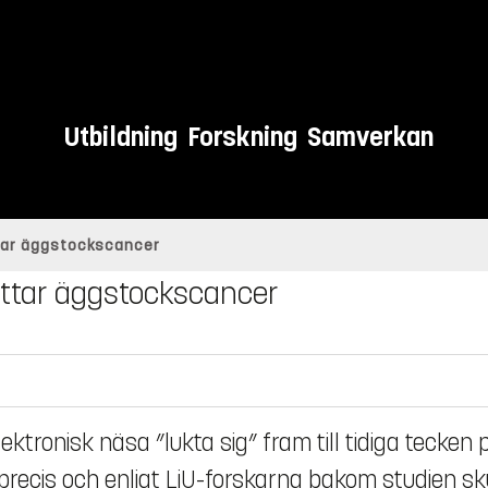
Utbildning
Forskning
Samverkan
ttar äggstockscancer
ittar äggstockscancer
ktronisk näsa ”lukta sig” fram till tidiga tecken 
precis och enligt LiU-forskarna bakom studien sk