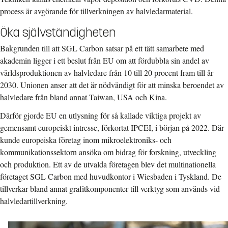
process är avgörande för tillverkningen av halvledarmaterial.
Öka självständigheten
Bakgrunden till att SGL Carbon satsar på ett tätt samarbete med
akademin ligger i ett beslut från EU om att fördubbla sin andel av
världsproduktionen av halvledare från 10 till 20 procent fram till år
2030. Unionen anser att det är nödvändigt för att minska beroendet av
halvledare från bland annat Taiwan, USA och Kina.
Därför gjorde EU en utlysning för så kallade viktiga projekt av
gemensamt europeiskt intresse, förkortat IPCEI, i början på 2022. Där
kunde europeiska företag inom mikroelektroniks- och
kommunikationssektorn ansöka om bidrag för forskning, utveckling
och produktion. Ett av de utvalda företagen blev det multinationella
företaget SGL Carbon med huvudkontor i Wiesbaden i Tyskland. De
tillverkar bland annat grafitkomponenter till verktyg som används vid
halvledartillverkning.