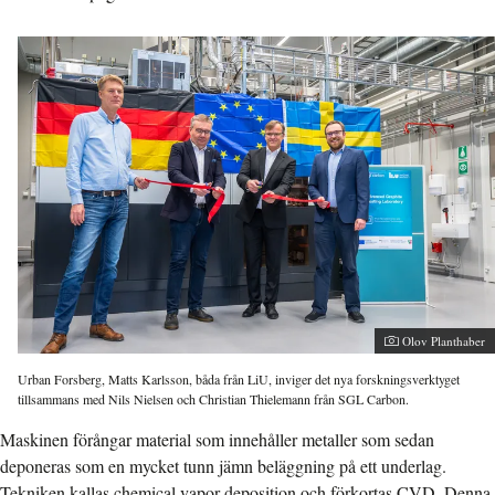
Fotograf:
Olov Planthaber
Urban Forsberg, Matts Karlsson, båda från LiU, inviger det nya forskningsverktyget
tillsammans med Nils Nielsen och Christian Thielemann från SGL Carbon.
Maskinen förångar material som innehåller metaller som sedan
deponeras som en mycket tunn jämn beläggning på ett underlag.
Tekniken kallas chemical vapor deposition och förkortas CVD. Denna