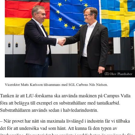
Fotograf:
Olov Planthaber
Vicerektor Matts Karlsson tillsammans med SGL Carbons Nils Nielsen.
Tanken är att LiU-forskarna ska använda maskinen på Campus Valla
föra att belägga till exempel en substrathållare med tantalkarbid.
Substrathållaren används sedan i halvledarindustrin.
– När provet har nått sin maximala livslängd i industrin får vi tillbaka
det för att undersöka vad som hänt. Att kunna få den typen av