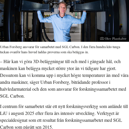
Fotograf:
Olov Planthaber
Urban Forsberg ansvarar för samarbetet med SGL Carbon. I den flera hundra kilo tunga
luckan ovanför hans huvud laddas proverna som ska beläggas in.
– Här kan vi göra 3D-beläggningar till och med i gängade hål, och
maskinen kan belägga mycket större ytor än vi tidigare har gjort.
Dessutom kan vi komma upp i mycket högre temperaturer än med våra
andra maskiner, säger Urban Forsberg, biträdande professor i
halvledarmaterial och den som ansvarar för forskningssamarbetet med
SGL Carbon.
I centrum för samarbetet står ett nytt forskningsverktyg som anlände till
LiU i augusti 2025 efter flera års intensiv utveckling. Verktyget är
specialdesignat som ett resultat från forskningssamarbetet med SGL
Carbon som pågått sen 2015.