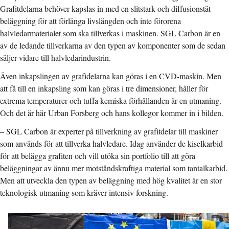
Grafitdelarna behöver kapslas in med en slitstark och diffusionstät
beläggning för att förlänga livslängden och inte förorena
halvledarmaterialet som ska tillverkas i maskinen. SGL Carbon är en
av de ledande tillverkarna av den typen av komponenter som de sedan
säljer vidare till halvledarindustrin.
Även inkapslingen av grafidelarna kan göras i en CVD-maskin. Men
att få till en inkapsling som kan göras i tre dimensioner, håller för
extrema temperaturer och tuffa kemiska förhållanden är en utmaning.
Och det är här Urban Forsberg och hans kollegor kommer in i bilden.
– SGL Carbon är experter på tillverkning av grafitdelar till maskiner
som används för att tillverka halvledare. Idag använder de kiselkarbid
för att belägga grafiten och vill utöka sin portfolio till att göra
beläggningar av ännu mer motståndskraftiga material som tantalkarbid.
Men att utveckla den typen av beläggning med hög kvalitet är en stor
teknologisk utmaning som kräver intensiv forskning.