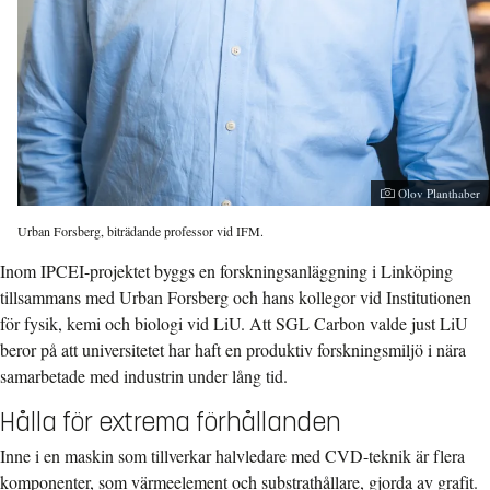
Fotograf:
Olov Planthaber
Urban Forsberg, biträdande professor vid IFM.
Inom IPCEI-projektet byggs en forskningsanläggning i Linköping
tillsammans med Urban Forsberg och hans kollegor vid Institutionen
för fysik, kemi och biologi vid LiU. Att SGL Carbon valde just LiU
beror på att universitetet har haft en produktiv forskningsmiljö i nära
samarbetade med industrin under lång tid.
Hålla för extrema förhållanden
Inne i en maskin som tillverkar halvledare med CVD-teknik är flera
komponenter, som värmeelement och substrathållare, gjorda av grafit.