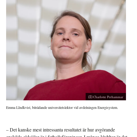
Charlotte Perhammar
Emma LIndkvist, biträdande universitetslektor vid avdelningen Energisystem.
– Det kanske mest intressanta resultatet är hur avgörande
enskilda eldsjälar är i fotbollsföreningar. I många klubbar är det