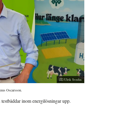
Ulrik Svedin
gnus Oscarsson.
 testbäddar inom energilösningar upp.