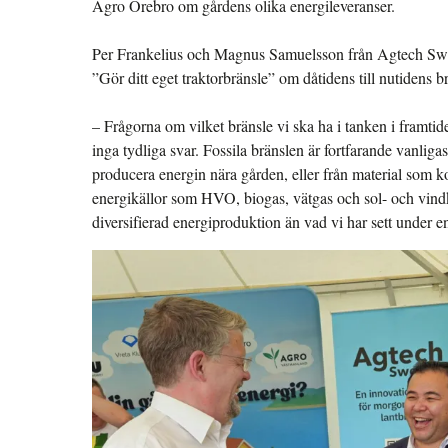
Agro Örebro om gårdens olika energileveranser.
Per Frankelius och Magnus Samuelsson från Agtech Swede
”Gör ditt eget traktorbränsle” om dåtidens till nutidens b
– Frågorna om vilket bränsle vi ska ha i tanken i framtide
inga tydliga svar. Fossila bränslen är fortfarande vanlig
producera energin nära gården, eller från material som
energikällor som HVO, biogas, vätgas och sol- och vindk
diversifierad energiproduktion än vad vi har sett under en