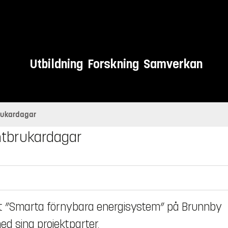
Utbildning
Forskning
Samverkan
rukardagar
antbrukardagar
t ”Smarta förnybara energisystem” på Brunnby
d sina projektparter.