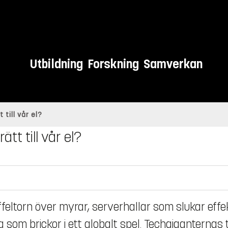
Utbildning
Forskning
Samverkan
till vår el?
t till vår el?
feltorn över myrar, serverhallar som slukar effek
som brickor i ett globalt spel. Techgiganternas