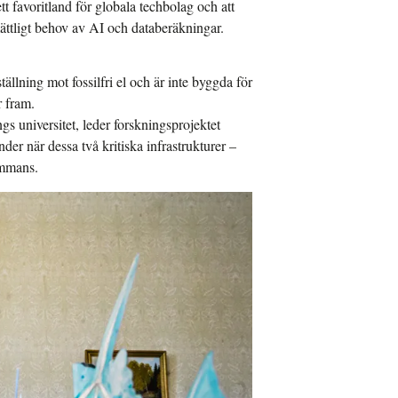
t favoritland för globala techbolag och att
omättligt behov av AI och databeräkningar.
llning mot fossilfri el och är inte byggda för
r fram.
gs universitet, leder forskningsprojektet
 när dessa två kritiska infrastrukturer –
ammans.