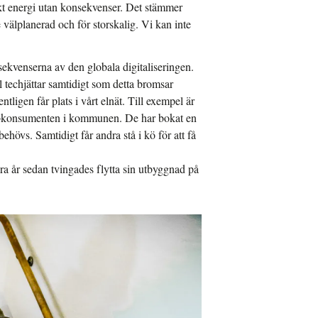
kt energi utan konsekvenser. Det stämmer
te välplanerad och för storskalig. Vi kan inte
ekvenserna av den globala digitaliseringen.
l techjättar samtidigt som detta bromsar
igen får plats i vårt elnät. Till exempel är
el¬konsumenten i kommunen. De har bokat en
t behövs. Samtidigt får andra stå i kö för att få
a år sedan tvingades flytta sin utbyggnad på