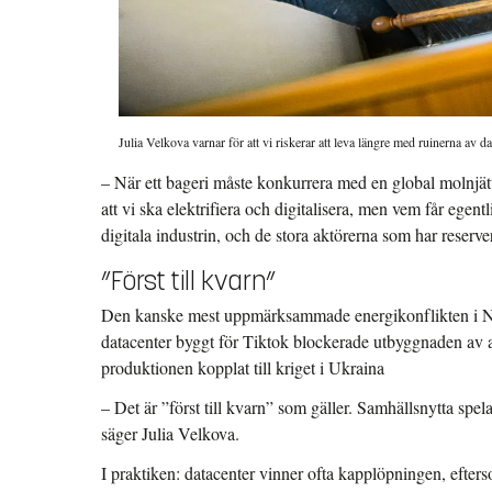
Julia Velkova varnar för att vi riskerar att leva längre med ruinerna av 
– När ett bageri måste konkurrera med en global molnjätt
att vi ska elektrifiera och digitalisera, men vem får egentl
digitala industrin, och de stora aktörerna som har reserve
”Först till kvarn”
Den kanske mest uppmärksammade energikonflikten i Nor
datacenter byggt för Tiktok blockerade utbyggnaden a
produktionen kopplat till kriget i Ukraina
– Det är ”först till kvarn” som gäller. Samhällsnytta spelar 
säger Julia Velkova.
I praktiken: datacenter vinner ofta kapplöpningen, efters