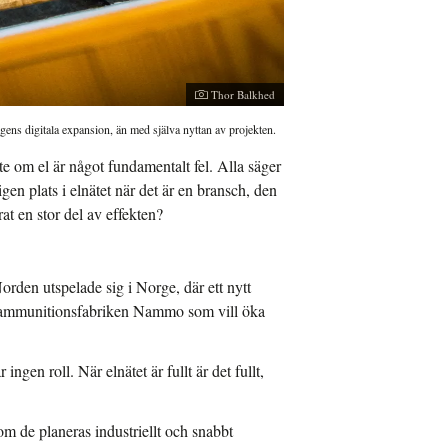
Thor Balkhed
dagens digitala expansion, än med själva nyttan av projekten.
e om el är något fundamentalt fel. Alla säger
igen plats i elnätet när det är en bransch, den
rat en stor del av effekten?
den utspelade sig i Norge, där ett nytt
v ammunitionsfabriken Nammo som vill öka
ingen roll. När elnätet är fullt är det fullt,
om de planeras industriellt och snabbt