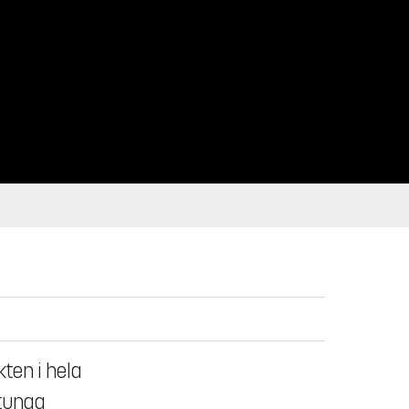
ten i hela
 tunga