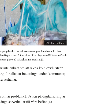
Thor Balkhed
op-up böcker för att visualisera problematiken. En bok
kraftspark med 33 turbiner ”lika höga som Eiffeltornet” och
tepark placerad i Stockholms stadsmiljö.
r inte enbart om att räkna koldioxidutsläpp.
ergi för alla; att inte tränga undan kommuner,
erverhallar.
n som är problemet. Synen på digitalisering är
nga serverhallar till våra befintliga