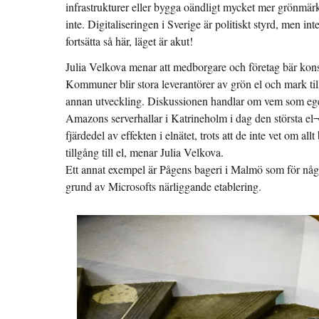
infrastrukturer eller bygga oändligt mycket mer grönmär
inte. Digitaliseringen i Sverige är politiskt styrd, men in
fortsätta så här, läget är akut!
Julia Velkova menar att medborgare och företag bär kons
Kommuner blir stora leverantörer av grön el och mark til
annan utveckling. Diskussionen handlar om vem som egentl
Amazons serverhallar i Katrineholm i dag den största 
fjärdedel av effekten i elnätet, trots att de inte vet om all
tillgång till el, menar Julia Velkova.
Ett annat exempel är Pågens bageri i Malmö som för någr
grund av Microsofts närliggande etablering.