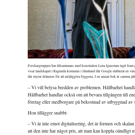
Forskargruppen har tillsammans med konstnären Lena Ignestam tagit fram p
visar landskapet i Ragunda kommun i Jämtland där Google etablerat en vind
där myrar dräneras för att möjliggöra byggena. I en annan bok är samma jät
– Vi vill belysa bredden av problemen. Hållbarhet handla
Hållbarhet handlar också om att bevara tillgången till en
företag eller medborgare på bekostnad av utbyggnad av s
Hon tillägger snabbt:
– Vi är inte emot digitalisering, det är formen och skala
att den inte har något pris, att man kan koppla oändligt må