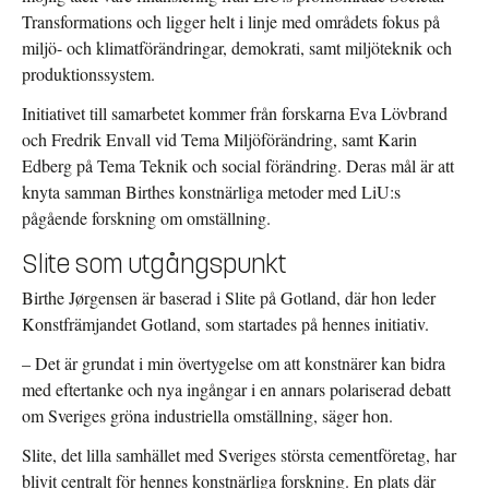
Transformations och ligger helt i linje med områdets fokus på
miljö- och klimatförändringar, demokrati, samt miljöteknik och
produktionssystem.
Initiativet till samarbetet kommer från forskarna Eva Lövbrand
och Fredrik Envall vid Tema Miljöförändring, samt Karin
Edberg på Tema Teknik och social förändring. Deras mål är att
knyta samman Birthes konstnärliga metoder med LiU:s
pågående forskning om omställning.
Slite som utgångspunkt
Birthe Jørgensen är baserad i Slite på Gotland, där hon leder
Konstfrämjandet Gotland, som startades på hennes initiativ.
– Det är grundat i min övertygelse om att konstnärer kan bidra
med eftertanke och nya ingångar i en annars polariserad debatt
om Sveriges gröna industriella omställning, säger hon.
Slite, det lilla samhället med Sveriges största cementföretag, har
blivit centralt för hennes konstnärliga forskning. En plats där