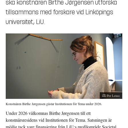
ska konstnären Birthe Jørgensen utforska
tillsammans med forskare vid Linköpings
universitet, LiU.
Fotograf:
Per Leino
Konstnären Birthe Jørgensen gästar Institutionen för Tema under 2026.
Under 2026 välkomnas Birthe Jørgensen till ett
konstnärsresidens vid Institutionen för Tema. Satsningen är
möjlig tack vare finansiering från LiU:s profilområde Societal