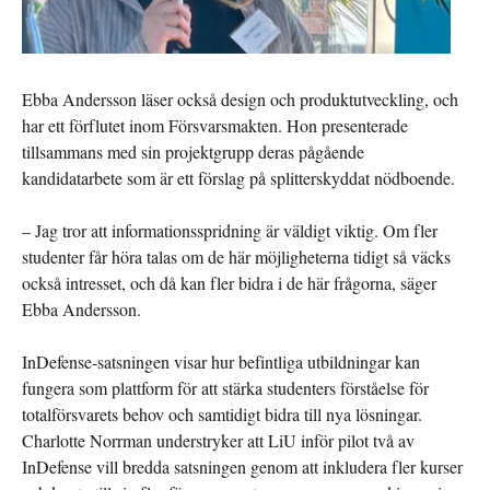
Ebba Andersson läser också design och produktutveckling, och
har ett förflutet inom Försvarsmakten. Hon presenterade
tillsammans med sin projektgrupp deras pågående
kandidatarbete som är ett förslag på splitterskyddat nödboende.
– Jag tror att informationsspridning är väldigt viktig. Om fler
studenter får höra talas om de här möjligheterna tidigt så väcks
också intresset, och då kan fler bidra i de här frågorna, säger
Ebba Andersson.
InDefense-satsningen visar hur befintliga utbildningar kan
fungera som plattform för att stärka studenters förståelse för
totalförsvarets behov och samtidigt bidra till nya lösningar.
Charlotte Norrman understryker att LiU inför pilot två av
InDefense vill bredda satsningen genom att inkludera fler kurser