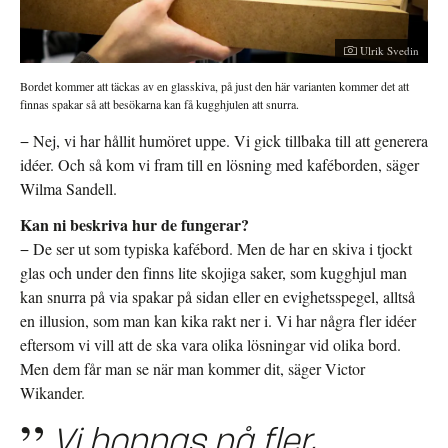
Ulrik Svedin
Bordet kommer att täckas av en glasskiva, på just den här varianten kommer det att
finnas spakar så att besökarna kan få kugghjulen att snurra.
− Nej, vi har hållit humöret uppe. Vi gick tillbaka till att generera
idéer. Och så kom vi fram till en lösning med kaféborden, säger
Wilma Sandell.
Kan ni beskriva hur de fungerar?
− De ser ut som typiska kafébord. Men de har en skiva i tjockt
glas och under den finns lite skojiga saker, som kugghjul man
kan snurra på via spakar på sidan eller en evighetsspegel, alltså
en illusion, som man kan kika rakt ner i. Vi har några fler idéer
eftersom vi vill att de ska vara olika lösningar vid olika bord.
Men dem får man se när man kommer dit, säger Victor
Wikander.
Vi hoppas på fler,