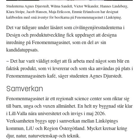
Studenterna Agnes Djurstedt, Wilma Sandell, Victor Wikander, Hannes Lindeberg,
Klara Stolpe, Jacob Hansen, Maja Eriksson, Emmie Erlandsson har designat
kaféborden med små äventyr för besökarna på Fenomenmagasinet i Linköping.
Det var tidigare under läsåret som civilingenjörsstudenterna i
Design och produktutveckling fick uppdraget att designa
inredning på Fenomenmagasinet, som en del av sin
kandidatuppsats.
− Det har varit väldigt roligt att få arbeta med något som blir en
faktisk produkt, som vi levererar och som ska användas på plats i
Fenomenmagasinets kafé, säger studenten Agnes Djurstedt.
Samverkan
Fenomenmagasinet är ett regionalt science center som riktar sig
till barn, unga och vuxen allmänhet. En helt ny byggnad står klar
i Lill-Valla nära universitetet och invigs i maj 2026.
Verksamheten byggs upp i samverkan mellan Linköpings
kommun, LiU och Region Östergötland. Mycket kretsar kring
djur, natur, naturvetenskap och teknik.