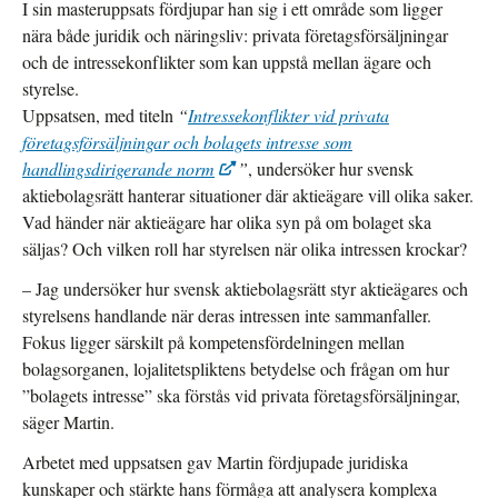
I sin masteruppsats fördjupar han sig i ett område som ligger
nära både juridik och näringsliv: privata företagsförsäljningar
och de intressekonflikter som kan uppstå mellan ägare och
styrelse.
Uppsatsen, med titeln
“
Intressekonflikter vid privata
företagsförsäljningar och bolagets intresse som
handlingsdirigerande norm
”
, undersöker hur svensk
aktiebolagsrätt hanterar situationer där aktieägare vill olika saker.
Vad händer när aktieägare har olika syn på om bolaget ska
säljas?
Och
vilken roll har styrelsen när olika intressen krockar
?
– Jag undersöker hur svensk aktiebolagsrätt styr aktieägares och
styrelsens handlande när deras intressen inte sammanfaller.
Fokus ligger särskilt på kompetensfördelningen mellan
bolagsorganen, lojalitetspliktens betydelse och frågan om hur
”bolagets intresse” ska förstås vid privata företagsförsäljningar,
säger Martin.
Arbetet med uppsatsen gav Martin fördjupade juridiska
kunskaper och stärkte hans förmåga att analysera komplexa