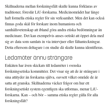
Skillnaderna mellan forskningsfält skulle kunna förklaras av
traditioner, föreslår LiU-forskarna. Medicinområdet har länge
haft formella etiska regler för sin verksamhet. Men det kan också
finnas goda skäl för forskare inom humaniora och
samhällsvetenskap att ibland göra andra etiska bedömningar än
medicinare. Det kan exempelvis anses oetiskt att öppet dela med
sig av data som samlats in via intervjuer eller fältanteckningar.
Detta eftersom deltagare i en studie då skulle kunna identifieras.
Ledamöter ännu strängare
Enkäten har även skickats till ledamöter i svenska
forskningsetiska kommittéer. Det visar sig att de är strängare i
sina attityder än forskarna själva, oavsett vilket område de är
satta att granska. Skillnaderna väcker frågor om hur ett
forskningsetiskt system egentligen ska utformas, menar LiU-
forskarna. Kan – och bör – samma etiska regler gälla för alla
forskningsfält?