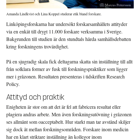
Fotograf:
Marcus Pettersson
Amanda Lindkvist och Lina Koppel studerar etik bland forskare.
Linköpingsforskarna har undersökt forskarsamhällets attityder
via en enkät till drygt
11.000
forskare verksamma i Sverige.
Bakgrunden till studien är den stundtals hårda samhällsdebatten
kring forskningens trovärdighet.
På en sjugradig skala fick deltagarna skatta sin inställning till allt
från solklara former av fusk till forskningspraktiker som ligger
mer i gråzonen. Resultaten presenteras i tidskriften Research
Policy.
Attityd och praktik
Enigheten är stor om att det är fel att fabricera resultat eller
plagiera andras arbete. Men även forskningsutövning i gråzonen
ses allmänt som oacceptabelt. Hur starkt man tar avstånd skiljer
sig dock åt mellan forskningsområden. Forskare inom medicin
har en klart striktare inställning än kollegor inom