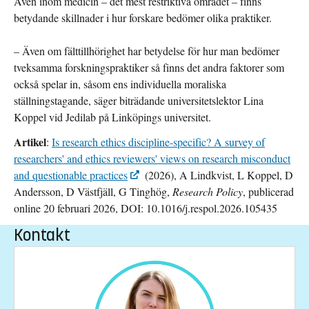
Även inom medicin – det mest restriktiva området – finns
betydande skillnader i hur forskare bedömer olika praktiker.
– Även om fälttillhörighet har betydelse för hur man bedömer
tveksamma forskningspraktiker så finns det andra faktorer som
också spelar in, såsom ens individuella moraliska
ställningstagande, säger biträdande universitetslektor Lina
Koppel vid Jedilab på Linköpings universitet.
Artikel
:
Is research ethics discipline-specific? A survey of
researchers' and ethics reviewers' views on research misconduct
and questionable practices
(2026), A Lindkvist, L Koppel, D
Andersson, D Västfjäll, G Tinghög,
Research Policy
, publicerad
online 20 februari 2026, DOI:
10.1016/j.respol.2026.105435
Kontakt