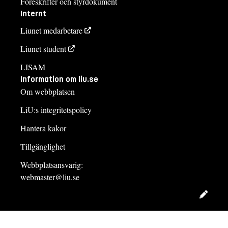
Föreskrifter och styrdokument
Internt
Liunet medarbetare
Liunet student
LISAM
Information om liu.se
Om webbplatsen
LiU:s integritetspolicy
Hantera kakor
Tillgänglighet
Webbplatsansvarig:
webmaster@liu.se
Redig