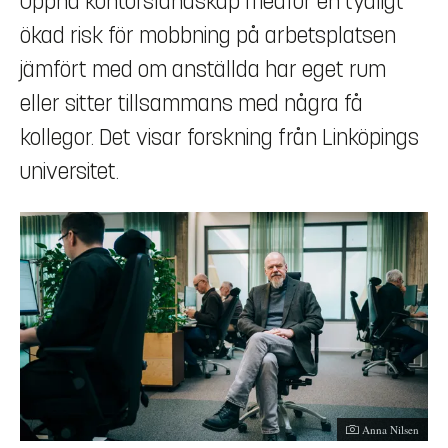
Öppna kontorslandskap medför en tydligt
ökad risk för mobbning på arbetsplatsen
jämfört med om anställda har eget rum
eller sitter tillsammans med några få
kollegor. Det visar forskning från Linköpings
universitet.
Fotograf:
Anna Nilsen