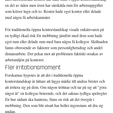
en del av tiden men även har särskilda rum för arbetsuppgifter
som kräver lugn och ro. Resten hade eget kontor eller delade
med några få arbetskamrater.
För traditionella öppna kontorslandskap visade enkätsvaren på
en tydligt ökad risk för mobbning jämfört med dem som hade
eget rum eller delade rum med bara några få kollegor. Skillnaden
fanns oberoende av faktorer som personlighetsdrag och andel
distansarbete. Det pekar mot att problemen faktiskt orsakas av
arbetsmiljön på kontoret.
Fler irritationsmoment
Forskarnas hypotes är att det i traditionella öppna
kontorslandskap är lättare att lägga märke till andras brister och
att irritera sig på dem. Om någon tröttnar och tar på sig att ”göra
något åt” en kollegas beteende, och det saknas tydliga spelregler
för hur sådant ska hanteras, finns en risk att det övergår i
mobbning. Den som blir utsatt har heller ingenstans att dra sig
undan.