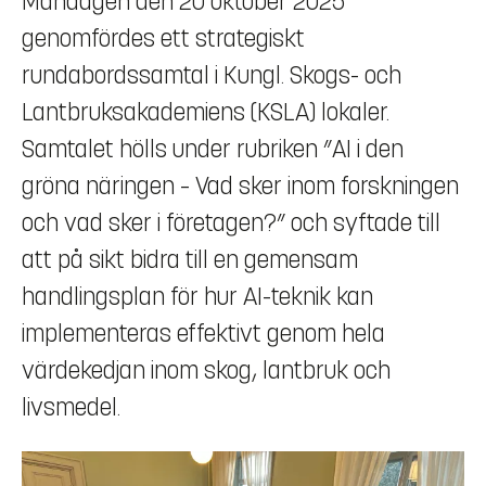
Måndagen den 20 oktober 2025
genomfördes ett strategiskt
rundabordssamtal i Kungl. Skogs- och
Lantbruksakademiens (KSLA) lokaler.
Samtalet hölls under rubriken ”AI i den
gröna näringen – Vad sker inom forskningen
och vad sker i företagen?” och syftade till
att på sikt bidra till en gemensam
handlingsplan för hur AI-teknik kan
implementeras effektivt genom hela
värdekedjan inom skog, lantbruk och
livsmedel.