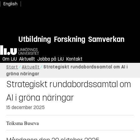
English
Utbildning
Forskning
Samverkan
Hem
Om LiU
Aktuellt
Jobba på LiU
Kontakt
Start
Aktuellt
Strategiskt rundabordssamtal om AI i
gröna näringar
Strategiskt rundabordssamtal om
AI i gröna näringar
15 december 2025
Teiksma Buseva