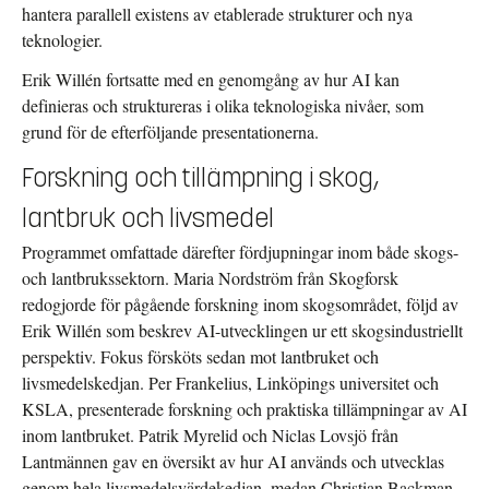
hantera parallell existens av etablerade strukturer och nya
teknologier.
Erik Willén fortsatte med en genomgång av hur AI kan
definieras och struktureras i olika teknologiska nivåer, som
grund för de efterföljande presentationerna.
Forskning och tillämpning i skog,
lantbruk och livsmedel
Programmet omfattade därefter fördjupningar inom både skogs-
och lantbrukssektorn. Maria Nordström från Skogforsk
redogjorde för pågående forskning inom skogsområdet, följd av
Erik Willén som beskrev AI-utvecklingen ur ett skogsindustriellt
perspektiv. Fokus försköts sedan mot lantbruket och
livsmedelskedjan. Per Frankelius, Linköpings universitet och
KSLA, presenterade forskning och praktiska tillämpningar av AI
inom lantbruket. Patrik Myrelid och Niclas Lovsjö från
Lantmännen gav en översikt av hur AI används och utvecklas
genom hela livsmedelsvärdekedjan, medan Christian Backman