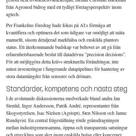
från Agronod bidrog med ett tydligt företagsperspektiv inom
agtech.
Per Frankelius
föredrag hade fokus på AI:s förmåga att
kvantifiera och optimera det som tidigare var omöjligt att mäta
manuellt, såsom detaljerad markhälsa och enskilda plantors
status.
Ett återkommande budskap var behovet av att gå från
erfarenhetsbaserade beslut till datadrivna ”precision decisions”.
För att möjliggöra detta krävs strukturella förändringar, inte
minst investeringar i fungerande datapipelines för hantering av
stora datamängder från sensorer och drönare.
Standarder, kompetens och nästa steg
I de avslutande diskussionerna medverkade bland andra Jan
Stenlid, Inger Andersson, Patrik André, representanter från
Skogsstyrelsen, Isac Nielsen (Agriopt), Sten Nilsson och Janne
Rundqvist. En central frågeställning rörde gränsdragningen
mellan industrigemensamma, öppna och transparenta satsningar
och utveckling som sker inom enskilda bolag eller koncerner.