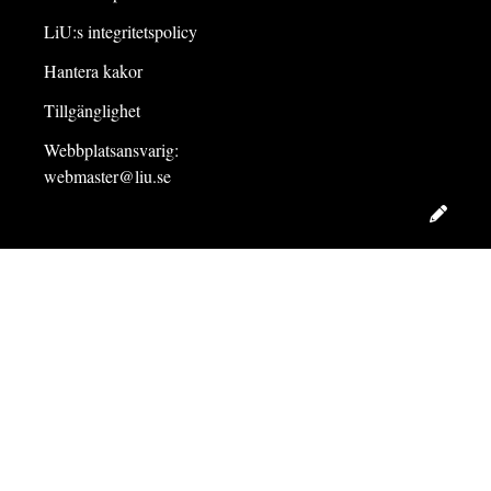
LiU:s integritetspolicy
Hantera kakor
Tillgänglighet
Webbplatsansvarig:
webmaster@liu.se
Redig