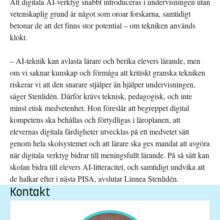
Att digitala AI-verktyg snabbt introduceras i undervisningen utan
vetenskaplig grund är något som oroar forskarna, samtidigt
betonar de att det finns stor potential – om tekniken används
klokt.
– AI-teknik kan avlasta lärare och berika elevers lärande, men
om vi saknar kunskap och förmåga att kritiskt granska tekniken
riskerar vi att den snarare stjälper än hjälper undervisningen,
säger Stenlidén. Därför krävs teknisk, pedagogisk, och inte
minst etisk medvetenhet. Hon föreslår att begreppet digital
kompetens ska behållas och förtydligas i läroplanen, att
elevernas digitala färdigheter utvecklas på ett medvetet sätt
genom hela skolsystemet och att lärare ska ges mandat att avgöra
när digitala verktyg bidrar till meningsfullt lärande. På så sätt kan
skolan bidra till elevers AI-litteracitet, och samtidigt undvika att
de halkar efter i nästa PISA, avslutar Linnea Stenlidén.
Kontakt