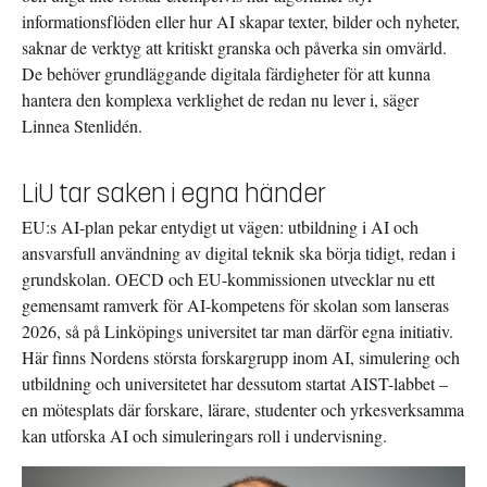
informationsflöden eller hur AI skapar texter, bilder och nyheter,
saknar de verktyg att kritiskt granska och påverka sin omvärld.
De behöver grundläggande digitala färdigheter för att kunna
hantera den komplexa verklighet de redan nu lever i, säger
Linnea Stenlidén.
LiU tar saken i egna händer
EU:s AI-plan pekar entydigt ut vägen: utbildning i AI och
ansvarsfull användning av digital teknik ska börja tidigt, redan i
grundskolan. OECD och EU-kommissionen utvecklar nu ett
gemensamt ramverk för AI-kompetens för skolan som lanseras
2026, så på Linköpings universitet tar man därför egna initiativ.
Här finns Nordens största forskargrupp inom AI, simulering och
utbildning och universitetet har dessutom startat AIST-labbet –
en mötesplats där forskare, lärare, studenter och yrkesverksamma
kan utforska AI och simuleringars roll i undervisning.