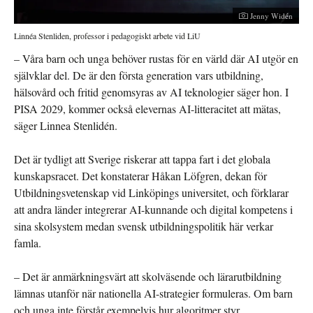
Fotograf:
Jenny Widén
Linnéa Stenliden, professor i pedagogiskt arbete vid LiU
– Våra barn och unga behöver rustas för en värld där AI utgör en
självklar del. De är den första generation vars utbildning,
hälsovård och fritid genomsyras av AI teknologier säger hon. I
PISA 2029, kommer också elevernas AI-litteracitet att mätas,
säger Linnea Stenlidén.
Det är tydligt att Sverige riskerar att tappa fart i det globala
kunskapsracet. Det konstaterar Håkan Löfgren, dekan för
Utbildningsvetenskap vid Linköpings universitet, och förklarar
att andra länder integrerar AI-kunnande och digital kompetens i
sina skolsystem medan svensk utbildningspolitik här verkar
famla.
– Det är anmärkningsvärt att skolväsende och lärarutbildning
lämnas utanför när nationella AI-strategier formuleras. Om barn
och unga inte förstår exempelvis hur algoritmer styr