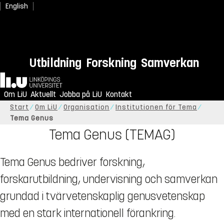
English
Utbildning
Forskning
Samverkan
Hem
Om LiU
Aktuellt
Jobba på LiU
Kontakt
Start
Om LiU
Organisation
Institutionen för Tema
Tema Genus
Tema Genus (TEMAG)
Tema Genus bedriver forskning,
forskarutbildning, undervisning och samverkan
grundad i tvärvetenskaplig genusvetenskap
med en stark internationell förankring.