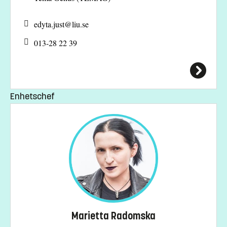
edyta.just@
liu.se
013-28 22 39
Enhetschef
Marietta Radomska