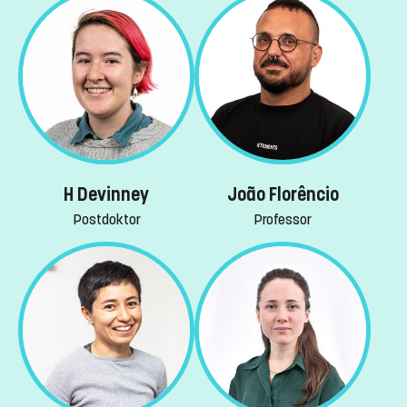
H Devinney
João Florêncio
Postdoktor
Professor