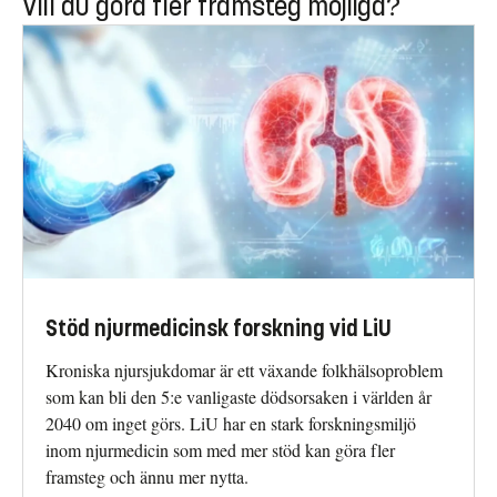
Vill du göra fler framsteg möjliga?
Stöd njurmedicinsk forskning vid LiU
Kroniska njursjukdomar är ett växande folkhälsoproblem
som kan bli den 5:e vanligaste dödsorsaken i världen år
2040 om inget görs. LiU har en stark forskningsmiljö
inom njurmedicin som med mer stöd kan göra fler
framsteg och ännu mer nytta.