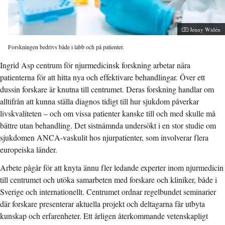
Jenny Widén
Forskningen bedrivs både i labb och på patienter.
Ingrid Asp centrum för njurmedicinsk forskning arbetar nära
patienterna för att hitta nya och effektivare behandlingar. Över ett
dussin forskare är knutna till centrumet. Deras forskning handlar om
alltifrån att kunna ställa diagnos tidigt till hur sjukdom påverkar
livskvaliteten – och om vissa patienter kanske till och med skulle må
bättre utan behandling. Det sistnämnda undersökt i en stor studie om
sjukdomen ANCA-vaskulit hos njurpatienter, som involverar flera
europeiska länder.
Arbete pågår för att knyta ännu fler ledande experter inom njurmedicin
till centrumet och utöka samarbeten med forskare och kliniker, både i
Sverige och internationellt. Centrumet ordnar regelbundet seminarier
där forskare presenterar aktuella projekt och deltagarna får utbyta
kunskap och erfarenheter. Ett årligen återkommande vetenskapligt