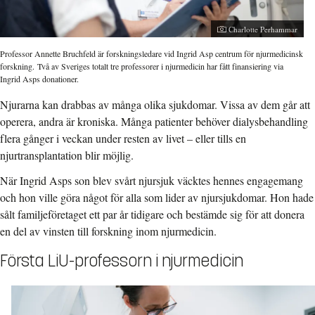
Charlotte Perhammar
Professor Annette Bruchfeld är forskningsledare vid Ingrid Asp centrum för njurmedicinsk
forskning.
Två av Sveriges totalt tre professorer i njurmedicin har fått finansiering via
Ingrid Asps donationer.
Njurarna kan drabbas av många olika sjukdomar. Vissa av dem går att
operera, andra är kroniska. Många patienter behöver dialysbehandling
flera gånger i veckan under resten av livet – eller tills en
njurtransplantation blir möjlig.
När Ingrid Asps son blev svårt njursjuk väcktes hennes engagemang
och hon ville göra något för alla som lider av njursjukdomar. Hon hade
sålt familjeföretaget ett par år tidigare och bestämde sig för att donera
en del av vinsten till forskning inom njurmedicin.
Första LiU-professorn i njurmedicin