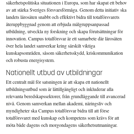
säkerhetspolitiska situationen i Europa, som har skapat ett behov
av att stärka Sveriges försvarsförmåga. Genom detta initiativ ska
landets lärosäten snabbt och effektivt bidra till totalförsvarets
återuppbyggnad genom att erbjuda målgruppsanpassad
utbildning, utveckla ny forskning och skapa förutsättningar för
innovation. Campus totalförsvar är ett samarbete där lärosäten
över hela landet samverkar kring särskilt viktiga
kunskapsområden, såsom säkerhetsskydd, kriskommunikation
och robusta energisystem.
Nationellt utbud av utbildningar
Ett centralt mål för satsningen är att skapa ett nationellt
utbildningsutbud som är lättillgängligt och inkluderar alla
relevanta beredskapssektorer, från grundläggande till avancerad
nivå. Genom samverkan mellan akademi, näringsliv och
myndigheter ska Campus totalförsvar bidra till att förse
totalförsvaret med kunskap och kompetens som krävs för att
möta både dagens och morgondagens säkerhetsutmaningar.