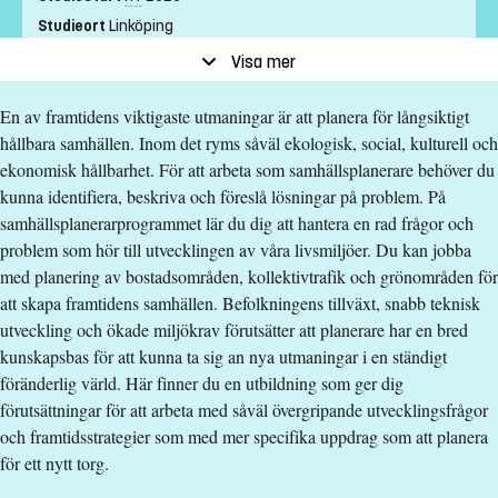
Studieort
Linköping
Studietakt
Helfart
Visa mer
Nivå
Grundnivå
En av framtidens viktigaste utmaningar är att planera för långsiktigt
Undervisningsform
Campusförlagd
hållbara samhällen. Inom det ryms såväl ekologisk, social, kulturell och
Undervisningsspråk
Svenska
ekonomisk hållbarhet. För att arbeta som samhällsplanerare behöver du
Anmälningskod
LIU-50025
kunna identifiera, beskriva och föreslå lösningar på problem. På
samhällsplanerarprogrammet lär du dig att hantera en rad frågor och
Förkunskapskrav
problem som hör till utvecklingen av våra livsmiljöer. Du kan jobba
med planering av bostadsområden, kollektivtrafik och grönområden för
Grundläggande behörighet på grundnivå samt
att skapa framtidens samhällen. Befolkningens tillväxt, snabb teknisk
Samhällskunskap 1b eller 1a1 och 1a2 samt Engelska 6 samt
utveckling och ökade miljökrav förutsätter att planerare har en bred
Matematik 3b/3c eller Matematik C.
kunskapsbas för att kunna ta sig an nya utmaningar i en ständigt
föränderlig värld. Här finner du en utbildning som ger dig
Alternativt
förutsättningar för att arbeta med såväl övergripande utvecklingsfrågor
Grundläggande behörighet på grundnivå samt
och framtidsstrategier som med mer specifika uppdrag som att planera
Samhällskunskap nivå 1b eller nivå 1a2 samt Engelska nivå 2
för ett nytt torg.
samt Matematik fortsättning nivå 1b eller Matematik