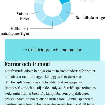
Valbara
Samhällsplaneringe
kurser
Hållbarhet i
samhällsplaneringen
Bar
graph
Label
Value
Utbildnings- och programplan
data
Samhällsplaneringens
20
Karriär och framtid
teorier och metoder
Ditt framtida arbete handlar om att ta fram underlag för beslut
Samhällsplaneringens
20
om när, var och hur något ska byggas eller utvecklas.
verktyg
Samhällsplanerare kan arbeta både med övergripande
Hållbarhet i
20
framtidsfrågor och detaljerade analyser. Samhällsplaneringens
samhällsplaneringen
verksamhetsfält är brett. Du kan jobba som projektledare,
Valbara kurser
20
processledare, utredare eller handläggare. Samhällsplanerare
Projekt
10
återfinns på många olika arbetsplatser och behövs såväl inom