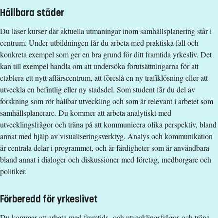
fortsättning nivå 1c.
Hållbara städer
Examen
Du läser kurser där aktuella utmaningar inom samhällsplanering står i
Filosofie kandidatexamen med huvudområde
centrum. Under utbildningen får du arbeta med praktiska fall och
Samhällsplanering
konkreta exempel som ger en bra grund för ditt framtida yrkesliv. Det
kan till exempel handla om att undersöka förutsättningarna för att
Urval
etablera ett nytt affärscentrum, att föreslå en ny trafiklösning eller att
Betyg 60%, Högskoleprov 40%
utveckla en befintlig eller ny stadsdel. Som student får du del av
forskning som rör hållbar utveckling och som är relevant i arbetet som
Studieavgift
samhällsplanerare. Du kommer att arbeta analytiskt med
utvecklingsfrågor och träna på att kommunicera olika perspektiv, bland
427800 kr - OBS! Studieavgifter gäller bara för studenter
annat med hjälp av visualiseringsverktyg. Analys och kommunikation
utanför EU/EES och Schweiz.
är centrala delar i programmet, och är färdigheter som är användbara
Utbildnings- och programplan
bland annat i dialoger och diskussioner med företag, medborgare och
politiker.
Förberedd för yrkeslivet
Du kommer att arbeta med framtids- och utvecklingsfrågor och träna