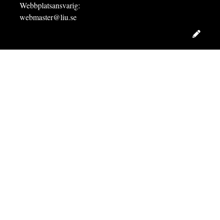
Webbplatsansvarig:
webmaster@liu.se
Redig