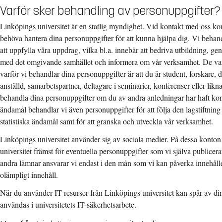
Varför sker behandling av personuppgifter?
Linköpings universitet är en statlig myndighet. Vid kontakt med oss ko
behöva hantera dina personuppgifter för att kunna hjälpa dig. Vi behan
att uppfylla våra uppdrag, vilka bl.a. innebär att bedriva utbildning, 
med det omgivande samhället och informera om vår verksamhet. De vanl
varför vi behandlar dina personuppgifter är att du är student, forskare, d
anställd, samarbetspartner, deltagare i seminarier, konferenser eller li
behandla dina personuppgifter om du av andra anledningar har haft ko
ändamål behandlar vi även personuppgifter för att följa den lagstiftning 
statistiska ändamål samt för att granska och utveckla vår verksamhet.
Linköpings universitet använder sig av sociala medier. På dessa konto
universitet främst för eventuella personuppgifter som vi själva publicer
andra lämnar ansvarar vi endast i den mån som vi kan påverka innehållet.
olämpligt innehåll.
När du använder IT-resurser från Linköpings universitet kan spår av dina
användas i universitetets IT-säkerhetsarbete.