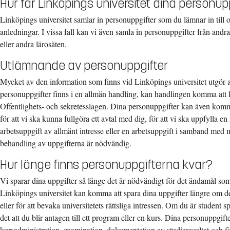
Hur får Linköpings universitet dina personup
Linköpings universitet samlar in personuppgifter som du lämnar in till
anledningar. I vissa fall kan vi även samla in personuppgifter från andr
eller andra lärosäten.
Utlämnande av personuppgifter
Mycket av den information som finns vid Linköpings universitet utgör
personuppgifter finns i en allmän handling, kan handlingen komma att 
Offentlighets- och sekretesslagen. Dina personuppgifter kan även kom
för att vi ska kunna fullgöra ett avtal med dig, för att vi ska uppfylla en 
arbetsuppgift av allmänt intresse eller en arbetsuppgift i samband med
behandling av uppgifterna är nödvändig.
Hur länge finns personuppgifterna kvar?
Vi sparar dina uppgifter så länge det är nödvändigt för det ändamål som
Linköpings universitet kan komma att spara dina uppgifter längre om det
eller för att bevaka universitetets rättsliga intressen. Om du är student 
det att du blir antagen till ett program eller en kurs. Dina personuppgif
kursadministration, examination, dokumentation av studieresultat och för