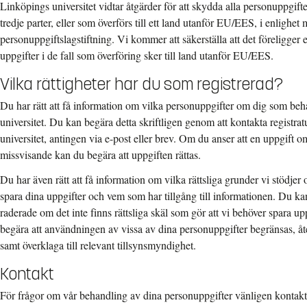
Linköpings universitet vidtar åtgärder för att skydda alla personuppgifte
tredje parter, eller som överförs till ett land utanför EU/EES, i enlighet
personuppgiftslagstiftning. Vi kommer att säkerställa att det föreligger
uppgifter i de fall som överföring sker till land utanför EU/EES.
Vilka rättigheter har du som registrerad?
Du har rätt att få information om vilka personuppgifter om dig som be
universitet. Du kan begära detta skriftligen genom att kontakta registra
universitet, antingen via e-post eller brev. Om du anser att en uppgift om
missvisande kan du begära att uppgiften rättas.
Du har även rätt att få information om vilka rättsliga grunder vi stödjer
spara dina uppgifter och vem som har tillgång till informationen. Du ka
raderade om det inte finns rättsliga skäl som gör att vi behöver spara up
begära att användningen av vissa av dina personuppgifter begränsas, åt
samt överklaga till relevant tillsynsmyndighet.
Kontakt
För frågor om vår behandling av dina personuppgifter vänligen kontakt