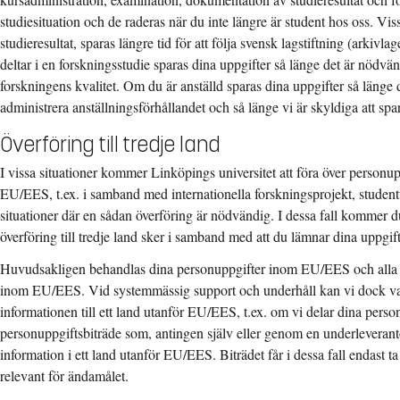
studiesituation och de raderas när du inte längre är student hos oss. Viss
studieresultat, sparas längre tid för att följa svensk lagstiftning (arkiv
deltar i en forskningsstudie sparas dina uppgifter så länge det är nödvänd
forskningens kvalitet. Om du är anställd sparas dina uppgifter så länge d
administrera anställningsförhållandet och så länge vi är skyldiga att spa
Överföring till tredje land
I vissa situationer kommer Linköpings universitet att föra över personupp
EU/EES, t.ex. i samband med internationella forskningsprojekt, studentu
situationer där en sådan överföring är nödvändig. I dessa fall kommer d
överföring till tredje land sker i samband med att du lämnar dina uppgifte
Huvudsakligen behandlas dina personuppgifter inom EU/EES och alla 
inom EU/EES. Vid systemmässig support och underhåll kan vi dock var
informationen till ett land utanför EU/EES, t.ex. om vi delar dina perso
personuppgiftsbiträde som, antingen själv eller genom en underleverantör,
information i ett land utanför EU/EES. Biträdet får i dessa fall endast t
relevant för ändamålet.