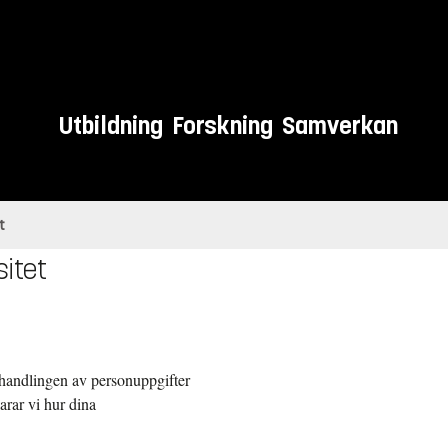
Utbildning
Forskning
Samverkan
t
sitet
ehandlingen av personuppgifter
rar vi hur dina