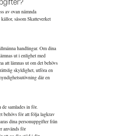
pgifter?
 oss av ovan nämnda
a källor, såsom Skatteverket
 allmänna handlingar. Om dina
lämnas ut i enlighet med
ma att lämnas ut om det behövs
rättslig skyldighet, utföra en
 myndighetsutövning där en
 de samlades in för.
 behövs för att följa lagkrav
sparas dina personuppgifter från
ter används för
 att ge dig stöd i din