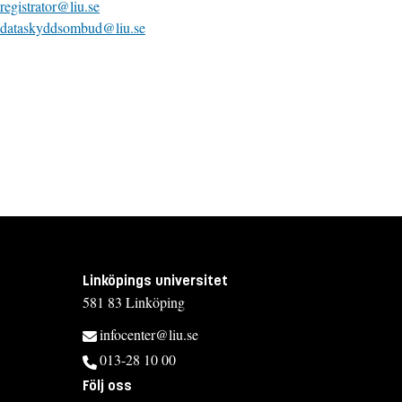
registrator@liu.se
dataskyddsombud@liu.se
Linköpings universitet
581 83 Linköping
infocenter@liu.se
013-28 10 00
Följ oss