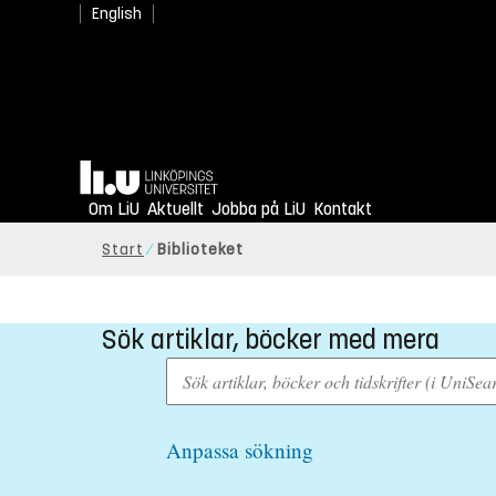
English
Sommar på biblioteket
Hem
Detta gäller kring våra tjänster und
Om LiU
Aktuellt
Jobba på LiU
Kontakt
Start
Biblioteket
Sök artiklar, böcker med mera
Anpassa sökning