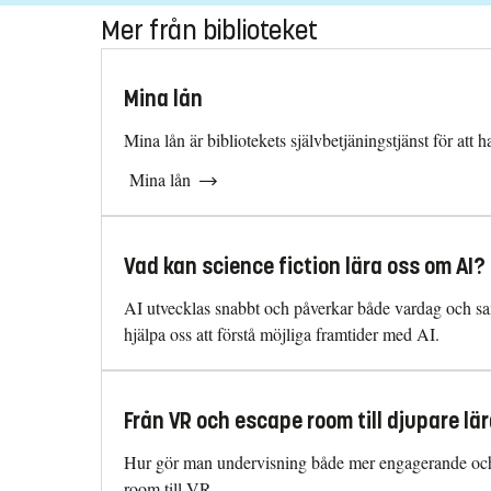
Mer från biblioteket
Mina lån
Mina lån är bibliotekets självbetjäningstjänst för at
Mina lån
Vad kan science fiction lära oss om AI?
AI utvecklas snabbt och påverkar både vardag och samh
hjälpa oss att förstå möjliga framtider med AI.
Från VR och escape room till djupare lä
Hur gör man undervisning både mer engagerande och me
room till VR.