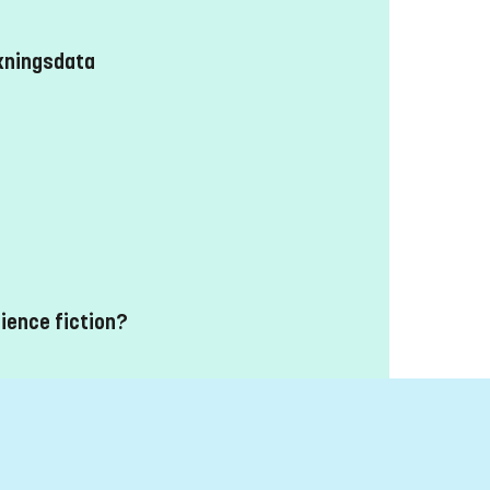
kningsdata
cience fiction?