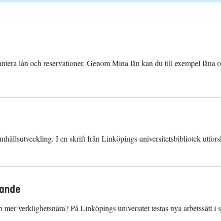
t hantera lån och reservationer. Genom Mina lån kan du till exempel låna 
ällsutveckling. I en skrift från Linköpings universitetsbibliotek utforsk
rande
r verklighetsnära? På Linköpings universitet testas nya arbetssätt i s