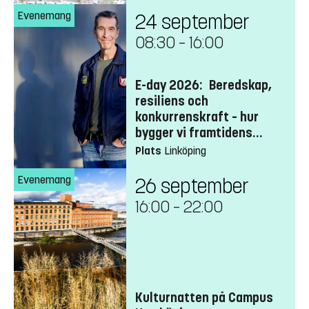
Evenemang
24 september
08:30
–
16:00
E-day 2026: Beredskap,
resiliens och
konkurrenskraft – hur
bygger vi framtidens
robusta samhälle?
Plats
Linköping
Evenemang
26 september
16:00
–
22:00
Kulturnatten på Campus