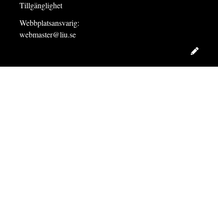
Tillgänglighet
Webbplatsansvarig:
webmaster@liu.se
Redig