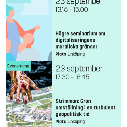
23 september
13:15
–
15:00
Högre seminarium om
digitaliseringens
moraliska gränser
Plats
Linköping
Evenemang
23 september
17:30
–
18:45
Strimman: Grön
omställning i en turbulent
geopolitisk tid
Plats
Linköping