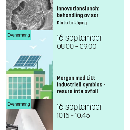
Innovationslunch:
behandling av sår
Plats
Linköping
Evenemang
16 september
08:00
–
09:00
Morgon med LiU:
Industriell symbios -
resurs inte avfall
Evenemang
16 september
10:15
–
10:45