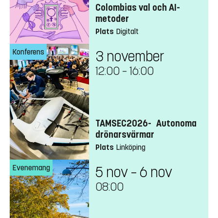
Colombias val och AI-
metoder
Plats
Digitalt
Konferens
3 november
12:00
–
16:00
TAMSEC2026- Autonoma
drönarsvärmar
Plats
Linköping
Evenemang
5 nov – 6 nov
08:00