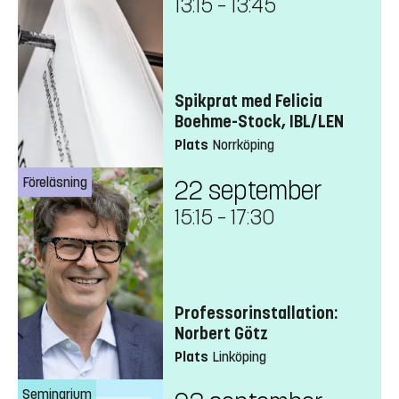
13:15
–
13:45
Spikprat med Felicia
Boehme-Stock, IBL/LEN
Plats
Norrköping
Föreläsning
22 september
15:15
–
17:30
Professorinstallation:
Norbert Götz
Plats
Linköping
Seminarium