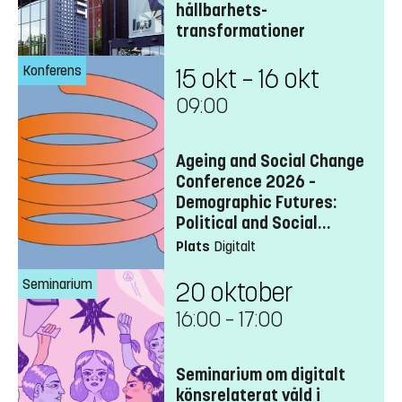
hållbarhets­
transformationer
Konferens
15 okt – 16 okt
09:00
Ageing and Social Change
Conference 2026 –
Demographic Futures:
Political and Social
Transformations
Plats
Digitalt
Seminarium
20 oktober
16:00
–
17:00
Seminarium om digitalt
könsrelaterat våld i