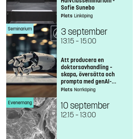
Halvtidsseminarium -
Sofie Sunebo
Plats
Linköping
Seminarium
3 september
13:15
–
15:00
Att producera en
doktorsavhandling –
skapa, översätta och
prompta med genAI-
verktyg
Plats
Norrköping
Evenemang
10 september
12:15
–
13:00