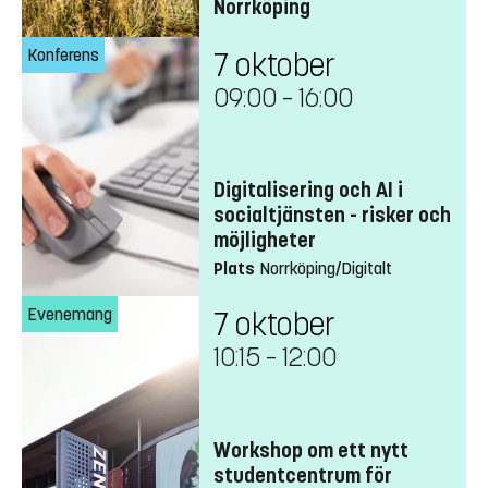
Norrköping
Konferens
7 oktober
09:00
–
16:00
Digitalisering och AI i
socialtjänsten - risker och
möjligheter
Plats
Norrköping/Digitalt
Evenemang
7 oktober
10:15
–
12:00
Workshop om ett nytt
studentcentrum för