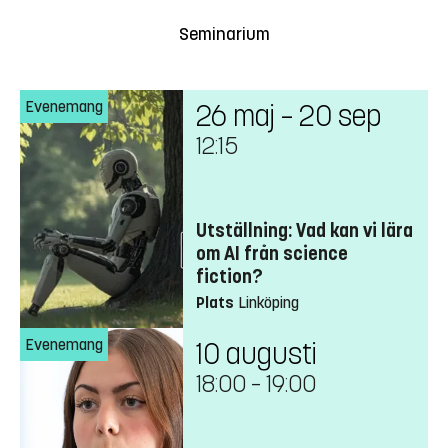
Seminarium
Evenemang
26 maj – 20 sep
12:15
Utställning: Vad kan vi lära
om AI från science
fiction?
Plats
Linköping
Evenemang
10 augusti
18:00
–
19:00