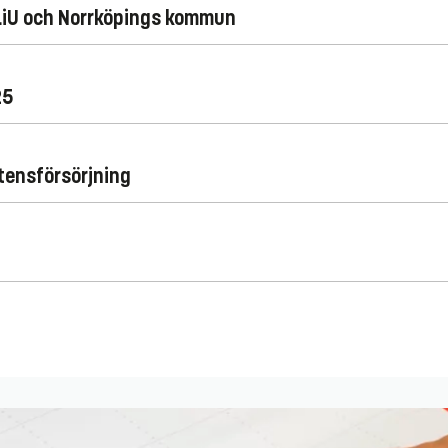
 LiU och Norrköpings kommun
25
tensförsörjning