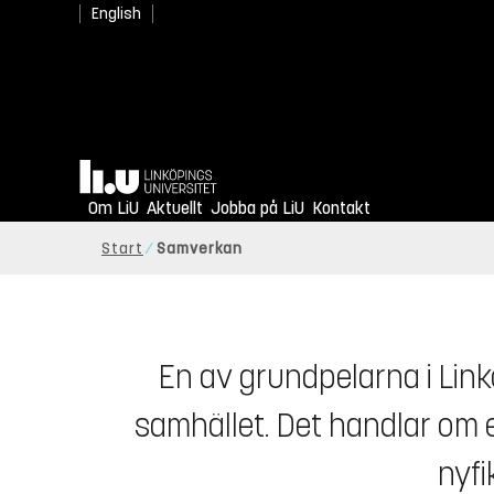
English
Så bidrar vi till ett stark
Hem
Totalförsvar vid LiU
Om LiU
Aktuellt
Jobba på LiU
Kontakt
Start
Samverkan
En av grundpelarna i Lin
samhället. Det handlar om en
nyfi