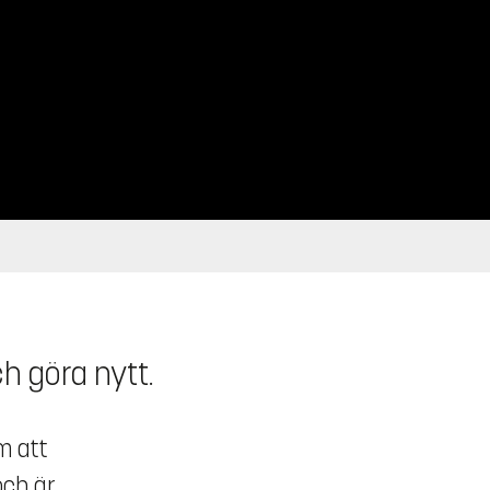
ch göra nytt.
m att
och är