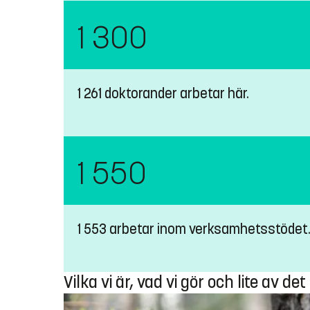
1 300
1 261 doktorander arbetar här.
1 550
1 553 arbetar inom verksamhetsstödet
Vilka vi är, vad vi gör och lite av de