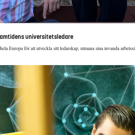
ramtidens universitetsledare
ela Europa för att utveckla sitt ledarskap, utmana sina invanda arbetssä