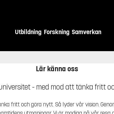
Utbildning
Forskning
Samverkan
Lär känna oss
niversitet - med mod att tänka fritt o
nka fritt och göra nytt. Så lyder vår vision. Geno
n samtidens utmaningar. Vi är modiga på vår resa 