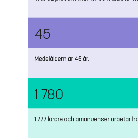
45
Medelåldern är 45 år.
1 780
1 777 lärare och amanuenser arbetar h