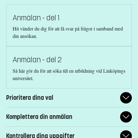
Anmälan - del 1
Hit vänder du dig för att få svar på frågor i samband med
din ansökan.
Anmälan - del 2
Så här gör du för att söka till en utbildning vid Linköpings
universitet.
Prioritera dina val
Hur du prioriterar dina val påverkar vilken utbildning du blir
Komplettera din anmälan
antagen till - din ansökan behandlas i den ordning du har satt
dina val. Tänk därför på att sätta utbildningen du helst vill gå
I vissa fall kan du behöva komplettera din ansökan med betyg,
överst i rangordningen, därefter den du näst helst vill gå och så
Kontrollera dina uppgifter
intyg eller andra dokument som du laddar upp via antagning.se.