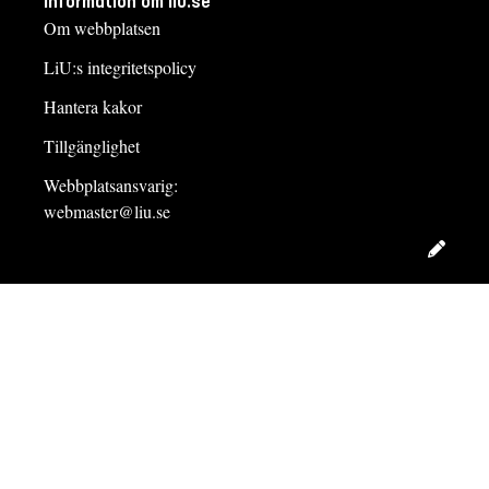
Information om liu.se
Om webbplatsen
LiU:s integritetspolicy
Hantera kakor
Tillgänglighet
Webbplatsansvarig:
webmaster@liu.se
Redig