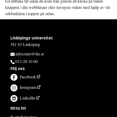
Gå tillbaka till sidan du kom från genom att klicka på bakåt-
knappen i din webbläsare eller navigera vidare med hjälp av vår
sökfunktion i toppen på sidan.
Linköpings universitet
581 83 Linköping
infocenter@liu.se
013-28 10 00
Följ oss
Facebook
Instagram
LinkedIn
Hitta hit
Kartinformation