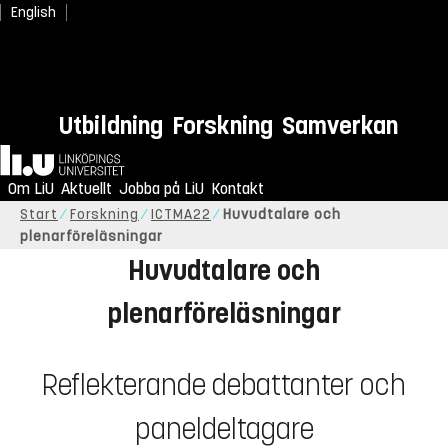
English
Utbildning
Forskning
Samverkan
Hem
Om LiU
Aktuellt
Jobba på LiU
Kontakt
Start
Forskning
ICTMA22
Huvudtalare och
plenarföreläsningar
Huvudtalare och
plenarföreläsningar
Reflekterande debattanter och
paneldeltagare