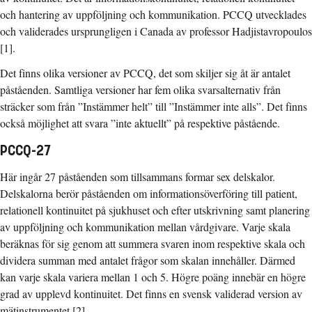
och hantering av uppföljning och kommunikation. PCCQ utvecklades
och validerades ursprungligen i Canada av professor Hadjistavropoulos
[1].
Det finns olika versioner av PCCQ, det som skiljer sig åt är antalet
påståenden. Samtliga versioner har fem olika svarsalternativ från
sträcker som från ”Instämmer helt” till ”Instämmer inte alls”. Det finns
också möjlighet att svara ”inte aktuellt” på respektive påstående.
PCCQ-27
Här ingår 27 påståenden som tillsammans formar sex delskalor.
Delskalorna berör påståenden om informationsöverföring till patient,
relationell kontinuitet på sjukhuset och efter utskrivning samt planering
av uppföljning och kommunikation mellan vårdgivare. Varje skala
beräknas för sig genom att summera svaren inom respektive skala och
dividera summan med antalet frågor som skalan innehåller. Därmed
kan varje skala variera mellan 1 och 5. Högre poäng innebär en högre
grad av upplevd kontinuitet. Det finns en svensk validerad version av
mätinstrumentet [2].