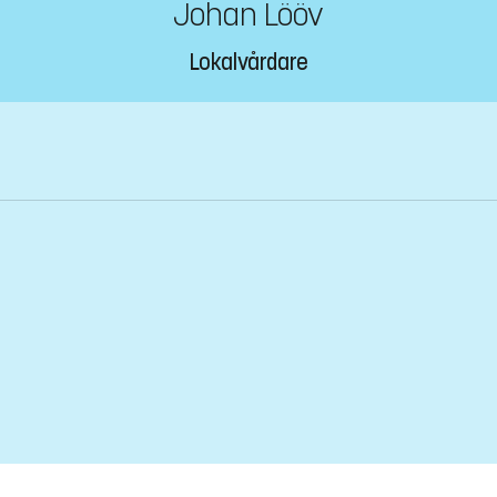
Johan Lööv
Lokalvårdare