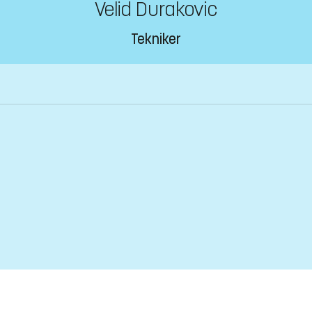
Velid Durakovic
Tekniker