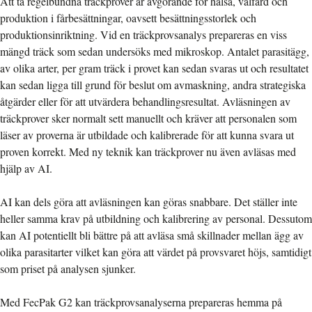
Att ta regelbundna träckprover är avgörande för hälsa, välfärd och
produktion i fårbesättningar, oavsett besättningsstorlek och
produktionsinriktning. Vid en träckprovsanalys prepareras en viss
mängd träck som sedan undersöks med mikroskop. Antalet parasitägg,
av olika arter, per gram träck i provet kan sedan svaras ut och resultatet
kan sedan ligga till grund för beslut om avmaskning, andra strategiska
åtgärder eller för att utvärdera behandlingsresultat. Avläsningen av
träckprover sker normalt sett manuellt och kräver att personalen som
läser av proverna är utbildade och kalibrerade för att kunna svara ut
proven korrekt. Med ny teknik kan träckprover nu även avläsas med
hjälp av AI.
AI kan dels göra att avläsningen kan göras snabbare. Det ställer inte
heller samma krav på utbildning och kalibrering av personal. Dessutom
kan AI potentiellt bli bättre på att avläsa små skillnader mellan ägg av
olika parasitarter vilket kan göra att värdet på provsvaret höjs, samtidigt
som priset på analysen sjunker.
Med FecPak G2 kan träckprovsanalyserna prepareras hemma på