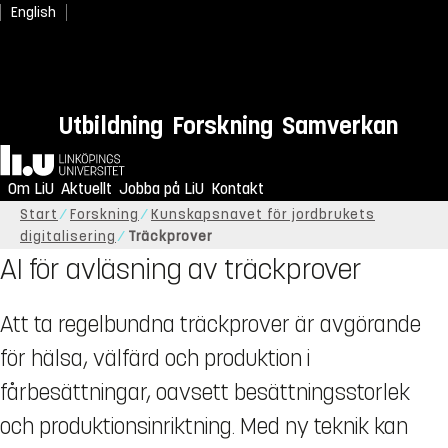
English
Utbildning
Forskning
Samverkan
Hem
Om LiU
Aktuellt
Jobba på LiU
Kontakt
Start
Forskning
Kunskapsnavet för jordbrukets
digitalisering
Träckprover
AI för avläsning av träckprover
Att ta regelbundna träckprover är avgörande
för hälsa, välfärd och produktion i
fårbesättningar, oavsett besättningsstorlek
och produktionsinriktning. Med ny teknik kan