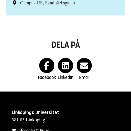
Campus US, Sandbäcksgatan
DELA PÅ
Facebook
LinkedIn
Email
Linköpings universitet
581 83 Linköping
infocenter@liu.se