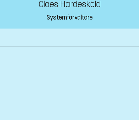
Claes Hardesköld
Systemförvaltare