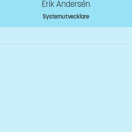
Erik Andersén
Systemutvecklare