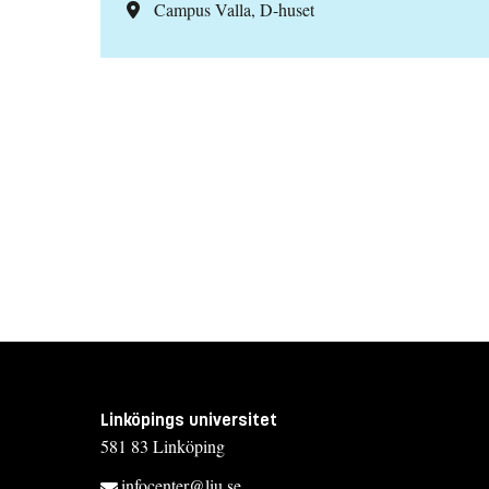
Campus Valla, D-huset
Linköpings universitet
581 83 Linköping
infocenter@liu.se