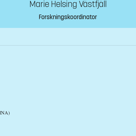
Marie Helsing Västfjäll
Forskningskoordinator
FINA)