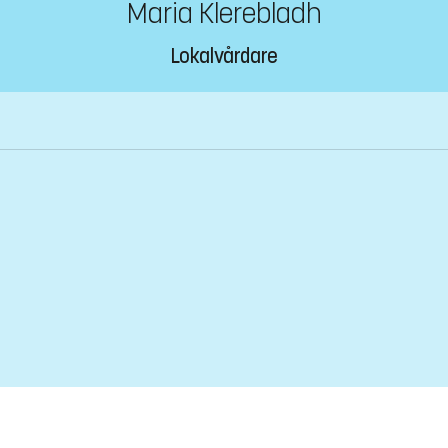
Maria Klerebladh
Lokalvårdare