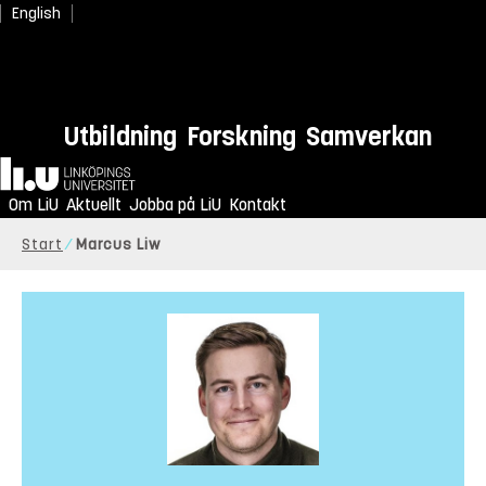
English
Utbildning
Forskning
Samverkan
Hem
Om LiU
Aktuellt
Jobba på LiU
Kontakt
Start
Marcus Liw