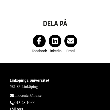
DELA PÅ
Facebook
LinkedIn
Email
Linköpings universitet
581 83 Linköping
infocenter@liu.se
013-28 10 00
Följ oss