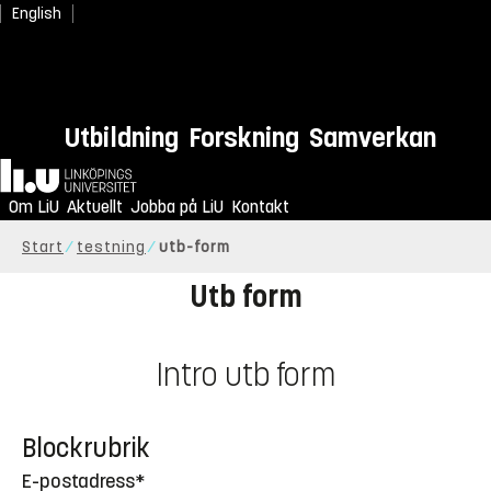
English
Utbildning
Forskning
Samverkan
Hem
Om LiU
Aktuellt
Jobba på LiU
Kontakt
Start
testning
utb-form
Utb form
Intro utb form
Blockrubrik
E-postadress*