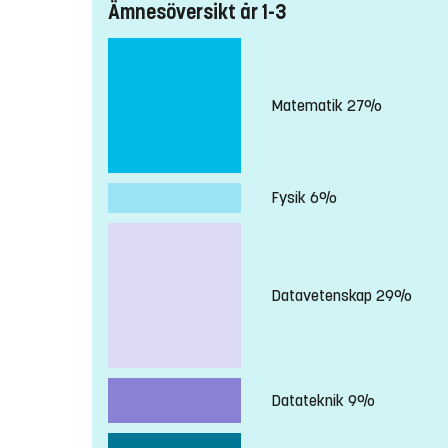
Ämnesöversikt år 1-3
Matematik 27%
Fysik 6%
Datavetenskap 29%
Datateknik 9%