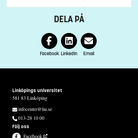
Jenny Hallén
DELA PÅ
jenny.hallen@liu.se
+4613281725
Kajsa Thyberg
kajsa.thyberg@liu.se
Facebook
LinkedIn
Email
+4613285601
Birgitte Saxtrup Hermansson
birgitte.saxtrup.hermansson@liu.se
Linköpings universitet
+4613282469
581 83 Linköping
Kursplan
infocenter@liu.se
013-28 10 00
Följ oss
Facebook