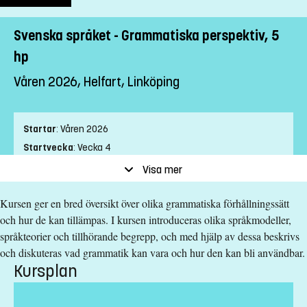
Svenska språket - Grammatiska perspektiv, 5
hp
Våren 2026, Helfart, Linköping
Startar
:
Våren 2026
Startvecka
:
Vecka 4
Slutvecka
:
Vecka 6
Visa mer
Ort
:
Linköping
Kursen ger en bred översikt över olika grammatiska förhållningssätt
Studietakt
:
Helfart
och hur de kan tillämpas. I kursen introduceras olika språkmodeller,
Nivå
:
Grundnivå
språkteorier och tillhörande begrepp, och med hjälp av dessa beskrivs
Studieform
:
Campusförlagd
och diskuteras vad grammatik kan vara och hur den kan bli användbar.
Undervisningstid
:
Dagtid
Kursplan
Undervisningsspråk
:
Svenska
Anmälningskod
:
LIU-43548