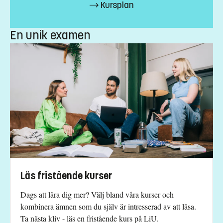
Kursplan
Antal platser
:
5
En unik examen
Särskilda förkunskapskrav
Godkänd grundkurs i svensk grammatik om minst 5 hp
Urval
Platsgaranti
Studieavgift
7400 kr - OBS! Gäller bara studenter utanför EU/EES och
Schweiz.
Har du frågor om kursen, kontakta oss.
Läs fristående kurser
Gunilla Christiansen
Dags att lära dig mer? Välj bland våra kurser och
gunilla.christiansen@liu.se
kombinera ämnen som du själv är intresserad av att läsa.
+4613281859
Ta nästa kliv - läs en fristående kurs på LiU.