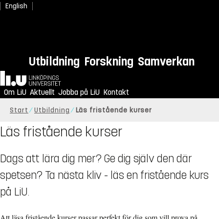
English
Utbildning
Forskning
Samverkan
Hem
Om LiU
Aktuellt
Jobba på LiU
Kontakt
Start
Utbildning
Läs fristående kurser
Läs fristående kurser
Dags att lära dig mer? Ge dig själv den där
spetsen? Ta nästa kliv - läs en fristående kurs
på LiU.
Att läsa fristående kurser passar perfekt för dig som vill prova på