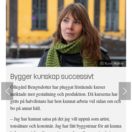
Fotograf:
Karin Midner
Bygger kunskap successivt
Öllegård Bengtsdotter har pluggat fristående kurser
inriktade mot gestaltning och produktion. Då kurserna har
getts på halvdistans har hon kunnat arbeta vid sidan om och
bo på annat håll.
– Jag har kunnat satsa på det jag vill uppnå som artist,
tonsättare och konstnär. Jag har fått byggstenar för att kunna