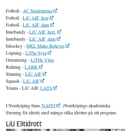
Fotboll -
AC Studenterna
Fotboll -
LiU AIF, herr
Fotboll -
LiU AIF, dam
Innebandy -
LiU AIF, herr
Innebandy -
LiU AIF, dam
Ishockey -
HKL Make Believes
Löpning -
LiThe Syra
Orientering -
LiTHe Vilse
Ridning -
LARK
Simning -
LiU AIF
Squash -
LiU AIF
Tennis - LiU AIF,
LATS
I Norrköping finns
NAFFI
(Norrköpings akademiska
förening för idrott) med många olika idrotter på sitt program.
LiU Elitidrott