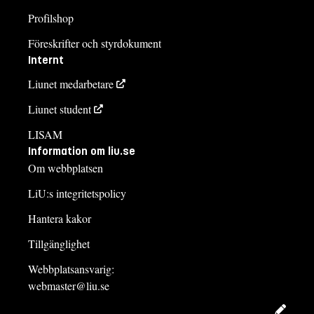
Profilshop
Föreskrifter och styrdokument
Internt
Liunet medarbetare
Liunet student
LISAM
Information om liu.se
Om webbplatsen
LiU:s integritetspolicy
Hantera kakor
Tillgänglighet
Webbplatsansvarig:
webmaster@liu.se
Redig