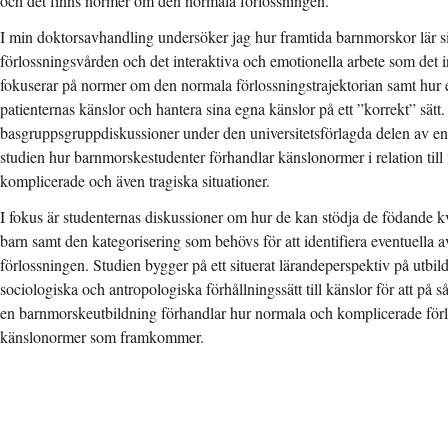
och det finns normer om den normala förlossningen.
I min doktorsavhandling undersöker jag hur framtida barnmorskor lär si
förlossningsvården och det interaktiva och emotionella arbete som det
fokuserar på normer om den normala förlossningstrajektorian samt hu
patienternas känslor och hantera sina egna känslor på ett ”korrekt” sätt
basgruppsgruppdiskussioner under den universitetsförlagda delen av en
studien hur barnmorskestudenter förhandlar känslonormer i relation till 
komplicerade och även tragiska situationer.
I fokus är studenternas diskussioner om hur de kan stödja de födande k
barn samt den kategorisering som behövs för att identifiera eventuella 
förlossningen. Studien bygger på ett situerat lärandeperspektiv på utbi
sociologiska och antropologiska förhållningssätt till känslor för att på s
en barnmorskeutbildning förhandlar hur normala och komplicerade förl
känslonormer som framkommer.