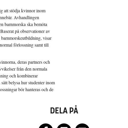
g att stödja kvinnor inom
 innebär. Avhandlingen
r en barnmorska ska bemöta
. Baserat på observationer av
 barnmorskeutbildning, visar
normal förlossning samt till
vinnorna, deras partners och
avvikelser från den normala
ldning och kombinerar
å sätt belysa hur studenter inom
ossningar bör hanteras och de
DELA PÅ