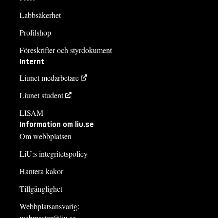
Labbsäkerhet
Profilshop
Föreskrifter och styrdokument
Internt
Liunet medarbetare
Liunet student
LISAM
Information om liu.se
Om webbplatsen
LiU:s integritetspolicy
Hantera kakor
Tillgänglighet
Webbplatsansvarig:
webmaster@liu.se