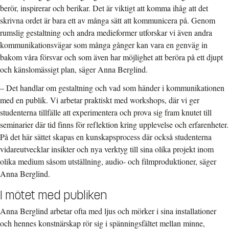
berör, inspirerar och berikar. Det är viktigt att komma ihåg att det
skrivna ordet är bara ett av många sätt att kommunicera på. Genom
rumslig gestaltning och andra medieformer utforskar vi även andra
kommunikationsvägar som många gånger kan vara en genväg in
bakom våra försvar och som även har möjlighet att beröra på ett djupt
och känslomässigt plan, säger Anna Berglind.
– Det handlar om gestaltning och vad som händer i kommunikationen
med en publik. Vi arbetar praktiskt med workshops, där vi ger
studenterna tillfälle att experimentera och prova sig fram knutet till
seminarier där tid finns för reflektion kring upplevelse och erfarenheter.
På det här sättet skapas en kunskapsprocess där också studenterna
vidareutvecklar insikter och nya verktyg till sina olika projekt inom
olika medium såsom utställning, audio- och filmproduktioner, säger
Anna Berglind.
I mötet med publiken
Anna Berglind arbetar ofta med ljus och mörker i sina installationer
och hennes konstnärskap rör sig i spänningsfältet mellan minne,