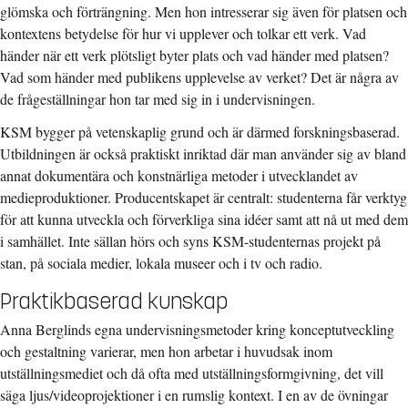
glömska och förträngning. Men hon intresserar sig även för platsen och
kontextens betydelse för hur vi upplever och tolkar ett verk. Vad
händer när ett verk plötsligt byter plats och vad händer med platsen?
Vad som händer med publikens upplevelse av verket? Det är några av
de frågeställningar hon tar med sig in i undervisningen.
KSM bygger på vetenskaplig grund och är därmed forskningsbaserad.
Utbildningen är också praktiskt inriktad där man använder sig av bland
annat dokumentära och konstnärliga metoder i utvecklandet av
medieproduktioner. Producentskapet är centralt: studenterna får verktyg
för att kunna utveckla och förverkliga sina idéer samt att nå ut med dem
i samhället. Inte sällan hörs och syns KSM-studenternas projekt på
stan, på sociala medier, lokala museer och i tv och radio.
Praktikbaserad kunskap
Anna Berglinds egna undervisningsmetoder kring konceptutveckling
och gestaltning varierar, men hon arbetar i huvudsak inom
utställningsmediet och då ofta med utställningsformgivning, det vill
säga ljus/videoprojektioner i en rumslig kontext. I en av de övningar