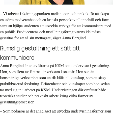
– Vi arbetar i skärningspunkten mellan teori och praktik för att skapa
en större medvetenhet och ett kritiskt perspektiv till innehåll och form
samt att hjälpa studenten att utveckla verktyg för att kommunicera med
en publik. Producentens och utställningsformgivarens idé måste
gestaltas för att nå sin mottagare, säger Anna Berglind.
Rumslig gestaltning ett sätt att
kommunicera
Anna Berglind är en av lärarna på KSM som undervisar i gestaltning.
Hon, som flera av lärarna, är verksam konstnär. Hon ser sin
konstnärliga verksamhet som en rik källa till kunskap, som ett slags
praktikbaserad forskning. Erfarenheter och kunskaper som hon sedan
tar med sig in i arbetet på KSM. Undervisningen där omfattar både
teoretiska studier och praktiskt arbete kring olika former av
gestaltningsprocesser.
– Som pedagog är det angeläget att utveckla undervisningsformer som