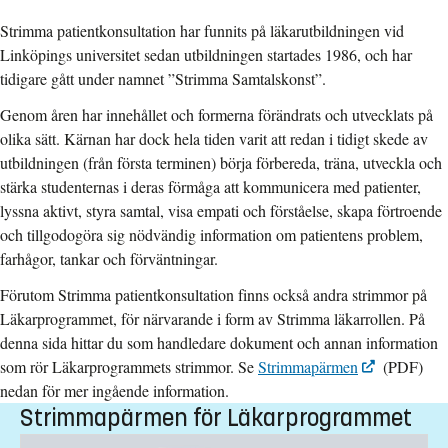
Strimma patientkonsultation har funnits på läkarutbildningen vid
Linköpings universitet sedan utbildningen startades 1986, och har
tidigare gått under namnet ”Strimma Samtalskonst”.
Genom åren har innehållet och formerna förändrats och utvecklats på
olika sätt. Kärnan har dock hela tiden varit att redan i tidigt skede av
utbildningen (från första terminen) börja förbereda, träna, utveckla och
stärka studenternas i deras förmåga att kommunicera med patienter,
lyssna aktivt, styra samtal, visa empati och förståelse, skapa förtroende
och tillgodogöra sig nödvändig information om patientens problem,
farhågor, tankar och förväntningar.
Förutom Strimma patientkonsultation finns också andra strimmor på
Läkarprogrammet, för närvarande i form av Strimma läkarrollen. På
denna sida hittar du som handledare dokument och annan information
som rör Läkarprogrammets strimmor. Se
Strimmapärmen
(PDF)
nedan för mer ingående information.
Strimmapärmen för Läkarprogrammet