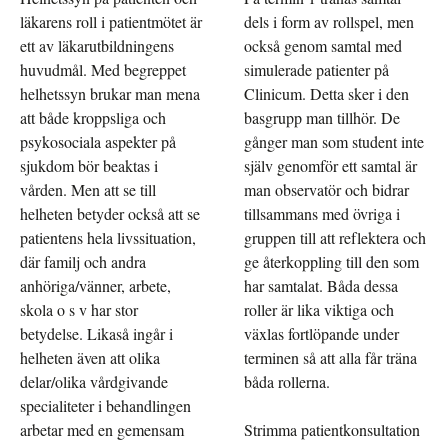
läkarens roll i patientmötet är
dels i form av rollspel, men
ett av läkarutbildningens
också genom samtal med
huvudmål. Med begreppet
simulerade patienter på
helhetssyn brukar man mena
Clinicum. Detta sker i den
att både kroppsliga och
basgrupp man tillhör. De
psykosociala aspekter på
gånger man som student inte
sjukdom bör beaktas i
själv genomför ett samtal är
vården. Men att se till
man observatör och bidrar
helheten betyder också att se
tillsammans med övriga i
patientens hela livssituation,
gruppen till att reflektera och
där familj och andra
ge återkoppling till den som
anhöriga/vänner, arbete,
har samtalat. Båda dessa
skola o s v har stor
roller är lika viktiga och
betydelse. Likaså ingår i
växlas fortlöpande under
helheten även att olika
terminen så att alla får träna
delar/olika vårdgivande
båda rollerna.
specialiteter i behandlingen
arbetar med en gemensam
Strimma patientkonsultation