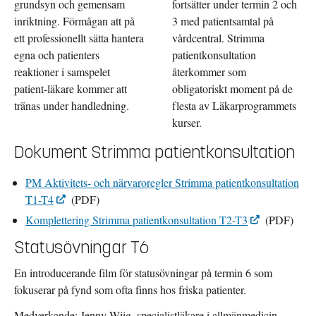
grundsyn och gemensam
fortsätter under termin 2 och
inriktning. Förmågan att på
3 med patientsamtal på
ett professionellt sätta hantera
vårdcentral. Strimma
egna och patienters
patientkonsultation
reaktioner i samspelet
återkommer som
patient-läkare kommer att
obligatoriskt moment på de
tränas under handledning.
flesta av Läkarprogrammets
kurser.
Dokument Strimma patientkonsultation
PM Aktivitets- och närvaroregler Strimma patientkonsultation
T1-T4
(PDF)
Komplettering Strimma patientkonsultation T2-T3
(PDF)
Statusövningar T6
En introducerande film för statusövningar på termin 6 som
fokuserar på fynd som ofta finns hos friska patienter.
Medverkande: Jenny Wiig, specialistläkare i allmänmedicin.